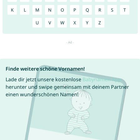
K
L
M
N
O
P
Q
R
S
T
U
V
W
X
Y
Z
Finde weitere schöne Vornamen!
Lade dir jetzt unsere kostenlose
Babynamen App
herunter und swipe gemeinsam mit deinem Partner
einen wunderschönen Namen!