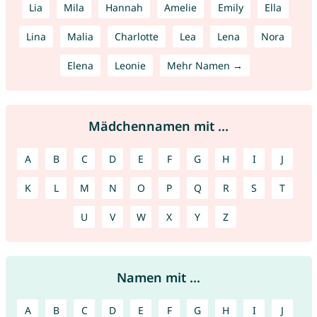
Lia
Mila
Hannah
Amelie
Emily
Ella
Lina
Malia
Charlotte
Lea
Lena
Nora
Elena
Leonie
Mehr Namen →
Mädchennamen mit ...
A
B
C
D
E
F
G
H
I
J
K
L
M
N
O
P
Q
R
S
T
U
V
W
X
Y
Z
Namen mit ...
A
B
C
D
E
F
G
H
I
J