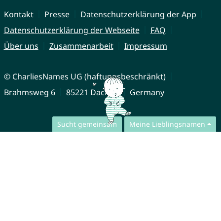
Kontakt
Presse
Datenschutzerklärung der App
Datenschutzerklärung der Webseite
FAQ
Über uns
Zusammenarbeit
Impressum
© CharliesNames UG (haftungsbeschränkt)
Brahmsweg 6
85221 Dachau
Germany
Sucht gemeinsam
Meine Lieblingsnamen