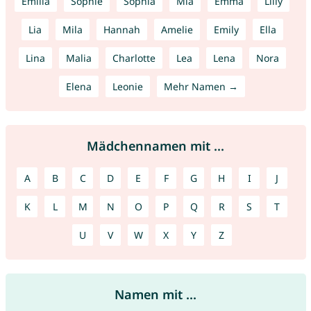
Emilia
Sophie
Sophia
Mia
Emma
Lilly
Lia
Mila
Hannah
Amelie
Emily
Ella
Lina
Malia
Charlotte
Lea
Lena
Nora
Elena
Leonie
Mehr Namen →
Mädchennamen mit ...
A
B
C
D
E
F
G
H
I
J
K
L
M
N
O
P
Q
R
S
T
U
V
W
X
Y
Z
Namen mit ...