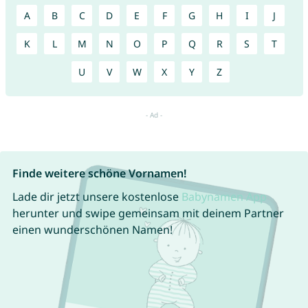
A
B
C
D
E
F
G
H
I
J
K
L
M
N
O
P
Q
R
S
T
U
V
W
X
Y
Z
Finde weitere schöne Vornamen!
Lade dir jetzt unsere kostenlose
Babynamen App
herunter und swipe gemeinsam mit deinem Partner
einen wunderschönen Namen!