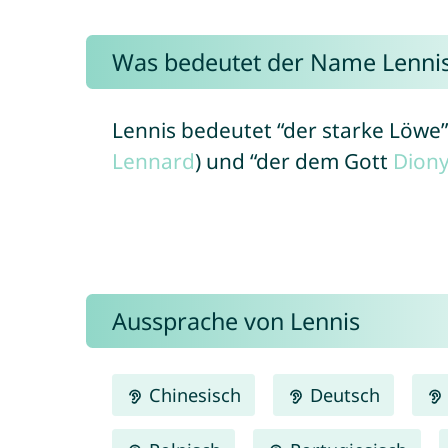
Was bedeutet der Name Lenni
Lennis bedeutet “der starke Löwe”
Lennard
) und “der dem Gott
Dion
Aussprache von Lennis
Chinesisch
Deutsch