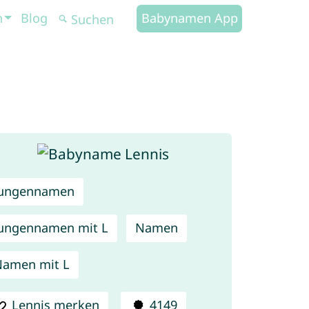
n
Blog
Babynamen App
Jungennamen
ungennamen mit L
Namen
amen mit L
Lennis merken
4149