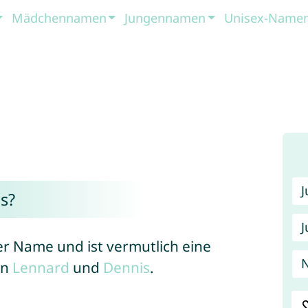
Mädchennamen
Jungennamen
Unisex-Name
s?
J
er Name und ist vermutlich eine
N
en
Lennard
und
Dennis
.