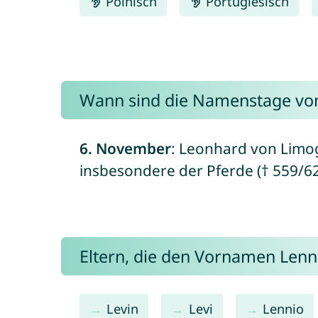
Polnisch
Portugiesisch
Wann sind die Namenstage von
6. November
: Leonhard von Limo
insbesondere der Pferde († 559/6
Eltern, die den Vornamen Len
Levin
Levi
Lennio