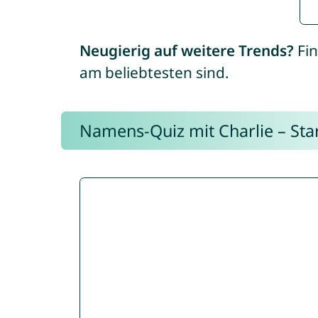
Neugierig auf weitere Trends?
Fin
am beliebtesten sind.
Namens-Quiz mit Charlie – Start