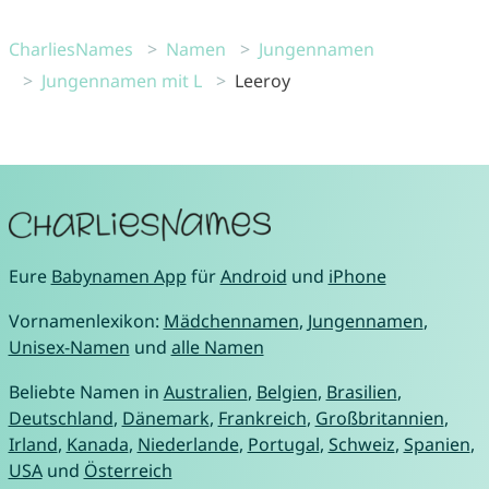
CharliesNames
Namen
Jungennamen
Jungennamen mit L
Leeroy
Eure
Babynamen App
für
Android
und
iPhone
Vornamenlexikon:
Mädchennamen
,
Jungennamen
,
Unisex-Namen
und
alle Namen
Beliebte Namen in
Australien
,
Belgien
,
Brasilien
,
Deutschland
,
Dänemark
,
Frankreich
,
Großbritannien
,
Irland
,
Kanada
,
Niederlande
,
Portugal
,
Schweiz
,
Spanien
,
USA
und
Österreich