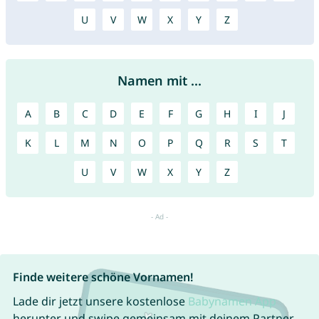
U
V
W
X
Y
Z
Namen mit ...
A
B
C
D
E
F
G
H
I
J
K
L
M
N
O
P
Q
R
S
T
U
V
W
X
Y
Z
Finde weitere schöne Vornamen!
Lade dir jetzt unsere kostenlose
Babynamen App
herunter und swipe gemeinsam mit deinem Partner