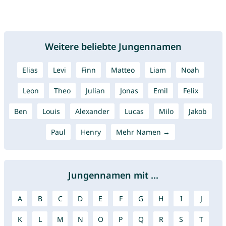
Weitere beliebte Jungennamen
Elias
Levi
Finn
Matteo
Liam
Noah
Leon
Theo
Julian
Jonas
Emil
Felix
Ben
Louis
Alexander
Lucas
Milo
Jakob
Paul
Henry
Mehr Namen →
Jungennamen mit ...
A
B
C
D
E
F
G
H
I
J
K
L
M
N
O
P
Q
R
S
T