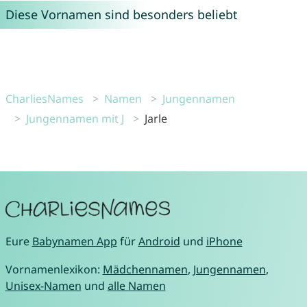
Diese Vornamen sind besonders beliebt
CharliesNames
Namen
Jungennamen
Jungennamen mit J
Jarle
Eure
Babynamen App
für
Android
und
iPhone
Vornamenlexikon:
Mädchennamen
,
Jungennamen
,
Unisex-Namen
und
alle Namen