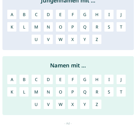
Jungennamen mit ...
A
B
C
D
E
F
G
H
I
J
K
L
M
N
O
P
Q
R
S
T
U
V
W
X
Y
Z
Namen mit ...
A
B
C
D
E
F
G
H
I
J
K
L
M
N
O
P
Q
R
S
T
U
V
W
X
Y
Z