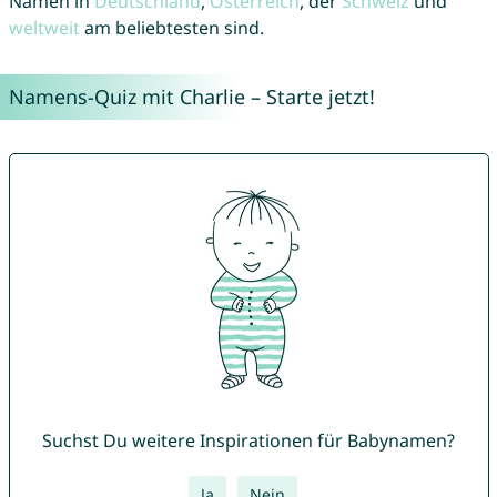
Namen in
Deutschland
,
Österreich
, der
Schweiz
und
weltweit
am beliebtesten sind.
Namens-Quiz mit Charlie – Starte jetzt!
Suchst Du weitere Inspirationen für Babynamen?
Ja
Nein