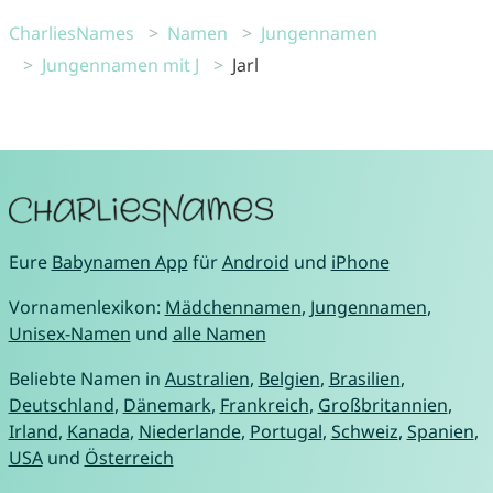
CharliesNames
Namen
Jungennamen
Jungennamen mit J
Jarl
Eure
Babynamen App
für
Android
und
iPhone
Vornamenlexikon:
Mädchennamen
,
Jungennamen
,
Unisex-Namen
und
alle Namen
Beliebte Namen in
Australien
,
Belgien
,
Brasilien
,
Deutschland
,
Dänemark
,
Frankreich
,
Großbritannien
,
Irland
,
Kanada
,
Niederlande
,
Portugal
,
Schweiz
,
Spanien
,
USA
und
Österreich