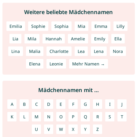
Weitere beliebte Mädchennamen
Emilia
Sophie
Sophia
Mia
Emma
Lilly
Lia
Mila
Hannah
Amelie
Emily
Ella
Lina
Malia
Charlotte
Lea
Lena
Nora
Elena
Leonie
Mehr Namen →
Mädchennamen mit ...
A
B
C
D
E
F
G
H
I
J
K
L
M
N
O
P
Q
R
S
T
U
V
W
X
Y
Z