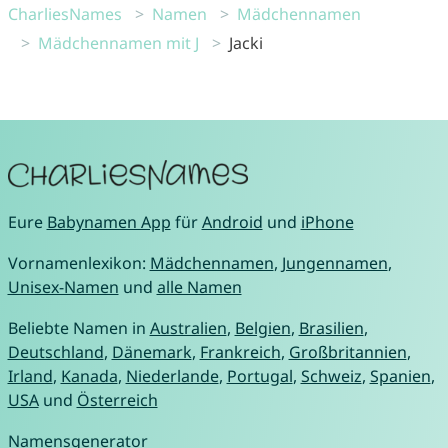
CharliesNames
Namen
Mädchennamen
Mädchennamen mit J
Jacki
Eure
Babynamen App
für
Android
und
iPhone
Vornamenlexikon:
Mädchennamen
,
Jungennamen
,
Unisex-Namen
und
alle Namen
Beliebte Namen in
Australien
,
Belgien
,
Brasilien
,
Deutschland
,
Dänemark
,
Frankreich
,
Großbritannien
,
Irland
,
Kanada
,
Niederlande
,
Portugal
,
Schweiz
,
Spanien
,
USA
und
Österreich
Namensgenerator