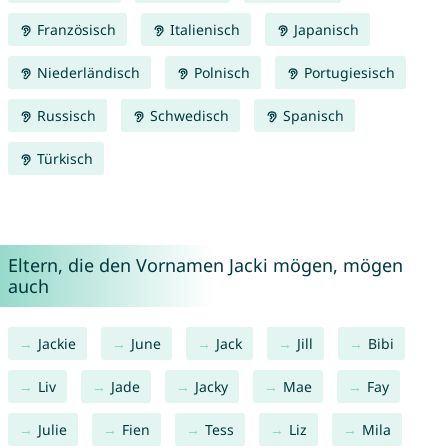
Französisch
Italienisch
Japanisch
Niederländisch
Polnisch
Portugiesisch
Russisch
Schwedisch
Spanisch
Türkisch
Eltern, die den Vornamen Jacki mögen, mögen
auch
Jackie
June
Jack
Jill
Bibi
Liv
Jade
Jacky
Mae
Fay
Julie
Fien
Tess
Liz
Mila