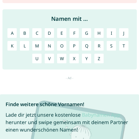
Namen mit ...
A
B
C
D
E
F
G
H
I
J
K
L
M
N
O
P
Q
R
S
T
U
V
W
X
Y
Z
Finde weitere schöne Vornamen!
Lade dir jetzt unsere kostenlose
Babynamen App
herunter und swipe gemeinsam mit deinem Partner
einen wunderschönen Namen!