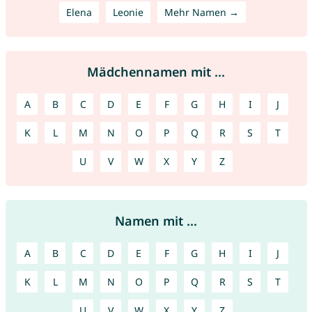
Elena
Leonie
Mehr Namen →
Mädchennamen mit ...
A
B
C
D
E
F
G
H
I
J
K
L
M
N
O
P
Q
R
S
T
U
V
W
X
Y
Z
Namen mit ...
A
B
C
D
E
F
G
H
I
J
K
L
M
N
O
P
Q
R
S
T
U
V
W
X
Y
Z