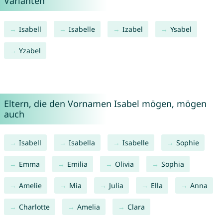
Varianten
Isabell
Isabelle
Izabel
Ysabel
Yzabel
Eltern, die den Vornamen Isabel mögen, mögen
auch
Isabell
Isabella
Isabelle
Sophie
Emma
Emilia
Olivia
Sophia
Amelie
Mia
Julia
Ella
Anna
Charlotte
Amelia
Clara