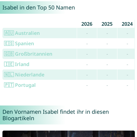
Isabel in den Top 50 Namen
2026
2025
2024
🇦🇺 Australien
-
-
-
🇪🇸 Spanien
-
-
-
🇬🇧 Großbritannien
-
-
-
🇮🇪 Irland
-
-
-
🇳🇱 Niederlande
-
-
-
🇵🇹 Portugal
-
-
-
Den Vornamen Isabel findet ihr in diesen
Blogartikeln