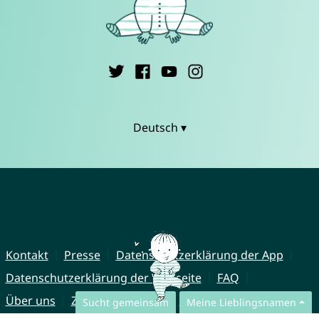
Deutsch ▾
Kontakt
Presse
Datenschutzerklärung der App
Datenschutzerklärung der Webseite
FAQ
Über uns
Zusammenarbeit
Impressum
Sucht gemeinsam
Meine Lieblingsnamen