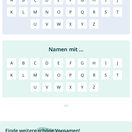
K
L
M
N
O
P
Q
R
S
T
U
V
W
X
Y
Z
Namen mit ...
A
B
C
D
E
F
G
H
I
J
K
L
M
N
O
P
Q
R
S
T
U
V
W
X
Y
Z
Finde weitere schöne Vornamen!