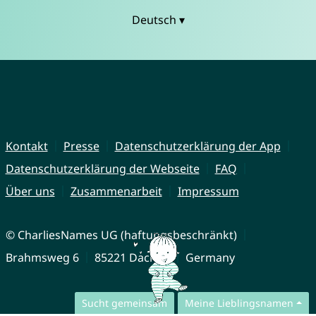
Deutsch ▾
Kontakt
Presse
Datenschutzerklärung der App
Datenschutzerklärung der Webseite
FAQ
Über uns
Zusammenarbeit
Impressum
© CharliesNames UG (haftungsbeschränkt)
Brahmsweg 6
85221 Dachau
Germany
Sucht gemeinsam
Meine Lieblingsnamen