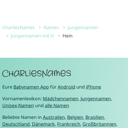
CharliesNames
Namen
Jungennamen
Jungennamen mit H
Hein
Eure
Babynamen App
für
Android
und
iPhone
Vornamenlexikon:
Mädchennamen
,
Jungennamen
,
Unisex-Namen
und
alle Namen
Beliebte Namen in
Australien
,
Belgien
,
Brasilien
,
Deutschland
,
Dänemark
,
Frankreich
,
Großbritannien
,