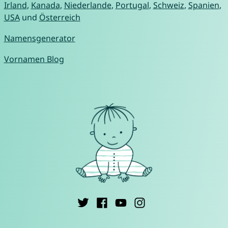
Irland
,
Kanada
,
Niederlande
,
Portugal
,
Schweiz
,
Spanien
,
USA
und
Österreich
Namensgenerator
Vornamen Blog