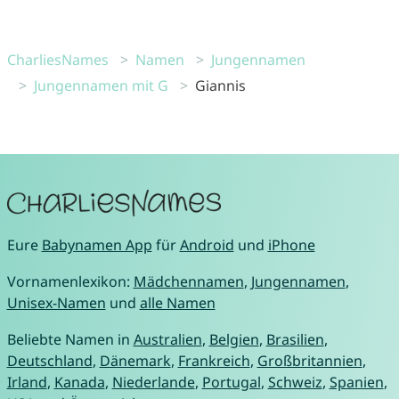
CharliesNames
Namen
Jungennamen
Jungennamen mit G
Giannis
Eure
Babynamen App
für
Android
und
iPhone
Vornamenlexikon:
Mädchennamen
,
Jungennamen
,
Unisex-Namen
und
alle Namen
Beliebte Namen in
Australien
,
Belgien
,
Brasilien
,
Deutschland
,
Dänemark
,
Frankreich
,
Großbritannien
,
Irland
,
Kanada
,
Niederlande
,
Portugal
,
Schweiz
,
Spanien
,