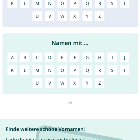
K
L
M
N
O
P
Q
R
S
T
U
V
W
X
Y
Z
Namen mit ...
A
B
C
D
E
F
G
H
I
J
K
L
M
N
O
P
Q
R
S
T
U
V
W
X
Y
Z
Finde weitere schöne Vornamen!
Lade dir jetzt unsere kostenlose
Babynamen App