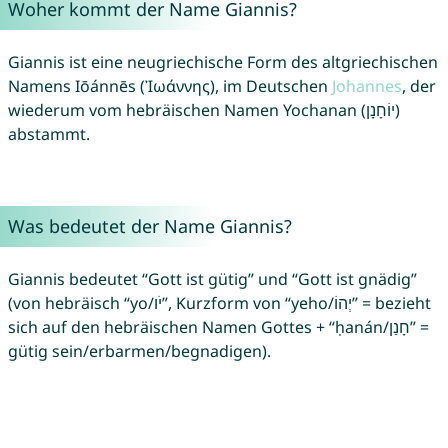
Woher kommt der Name Giannis?
Giannis ist eine neugriechische Form des altgriechischen
Namens Iōánnēs (Ἰωάννης), im Deutschen
Johannes
, der
wiederum vom hebräischen Namen Yochanan (יוֹחָנָן)
abstammt.
Was bedeutet der Name Giannis?
Giannis bedeutet “Gott ist gütig” und “Gott ist gnädig”
(von hebräisch “yo/יֹו”, Kurzform von “yeho/יְהוֹ” = bezieht
sich auf den hebräischen Namen Gottes + “ḥanán/חָנַן” =
gütig sein/erbarmen/begnadigen).