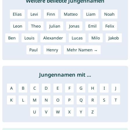
Weitere beliebte Jungennamen
Elias
Levi
Finn
Matteo
Liam
Noah
Leon
Theo
Julian
Jonas
Emil
Felix
Ben
Louis
Alexander
Lucas
Milo
Jakob
Paul
Henry
Mehr Namen →
Jungennamen mit ...
A
B
C
D
E
F
G
H
I
J
K
L
M
N
O
P
Q
R
S
T
U
V
W
X
Y
Z