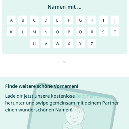
Namen mit ...
A
B
C
D
E
F
G
H
I
J
K
L
M
N
O
P
Q
R
S
T
U
V
W
X
Y
Z
Finde weitere schöne Vornamen!
Lade dir jetzt unsere kostenlose
Babynamen App
herunter und swipe gemeinsam mit deinem Partner
einen wunderschönen Namen!