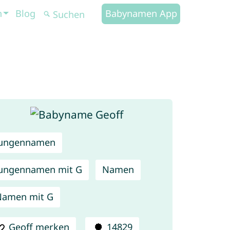
n
Blog
Babynamen App
Jungennamen
ungennamen mit G
Namen
Namen mit G
Geoff merken
14829