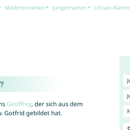
Mädchennamen
Jungennamen
Unisex-Name
?
J
ens
Geoffrey
, der sich aus dem
Gotfrid gebildet hat.