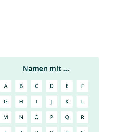
Namen mit ...
A
B
C
D
E
F
G
H
I
J
K
L
M
N
O
P
Q
R