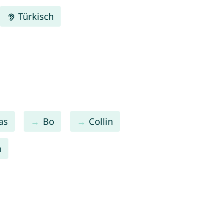
Türkisch
as
Bo
Collin
n