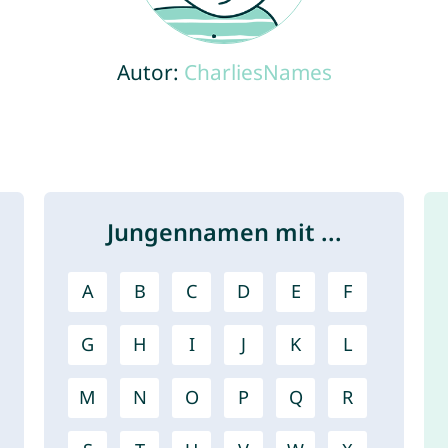
Autor:
CharliesNames
Jungennamen mit ...
A
B
C
D
E
F
G
H
I
J
K
L
M
N
O
P
Q
R