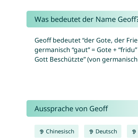
Was bedeutet der Name Geoff
Geoff bedeutet “der Gote, der Fri
germanisch “gaut” = Gote + “fridu” 
Gott Beschützte” (von germanisch “
Aussprache von Geoff
Chinesisch
Deutsch