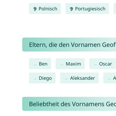
Polnisch
Portugiesisch
Eltern, die den Vornamen Geo
Ben
Maxim
Oscar
Diego
Aleksander
A
Beliebtheit des Vornamens Geo