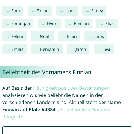
Finn
Finian
Liam
Finley
Finnegan
Flynn
Emilian
Elias
Felian
Noah
Elian
Linus
Emilia
Benjamin
Jaron
Levi
Beliebtheit des Vornamens Finnian
Auf Basis der
Häufigkeit positiver Bewertungen
analysieren wir, wie beliebt die Namen in den
verschiedenen Ländern sind. Aktuell steht der Name
Finnian auf
Platz #4384
der
weltweiten Namens-
Rangliste
.