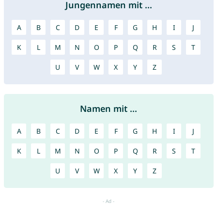
Jungennamen mit ...
A
B
C
D
E
F
G
H
I
J
K
L
M
N
O
P
Q
R
S
T
U
V
W
X
Y
Z
Namen mit ...
A
B
C
D
E
F
G
H
I
J
K
L
M
N
O
P
Q
R
S
T
U
V
W
X
Y
Z