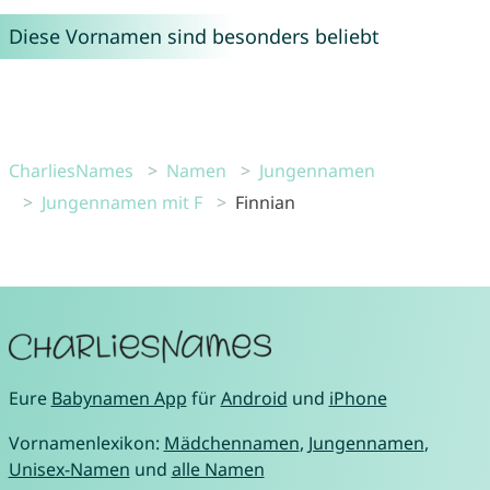
Diese Vornamen sind besonders beliebt
CharliesNames
Namen
Jungennamen
Jungennamen mit F
Finnian
Eure
Babynamen App
für
Android
und
iPhone
Vornamenlexikon:
Mädchennamen
,
Jungennamen
,
Unisex-Namen
und
alle Namen