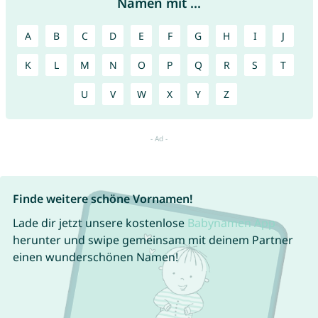
Namen mit ...
A
B
C
D
E
F
G
H
I
J
K
L
M
N
O
P
Q
R
S
T
U
V
W
X
Y
Z
Finde weitere schöne Vornamen!
Lade dir jetzt unsere kostenlose
Babynamen App
herunter und swipe gemeinsam mit deinem Partner
einen wunderschönen Namen!