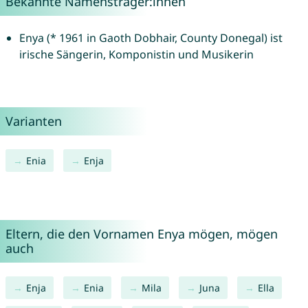
Bekannte Namensträger:innen
Enya (* 1961 in Gaoth Dobhair, County Donegal) ist
irische Sängerin, Komponistin und Musikerin
Varianten
Enia
Enja
Eltern, die den Vornamen Enya mögen, mögen
auch
Enja
Enia
Mila
Juna
Ella