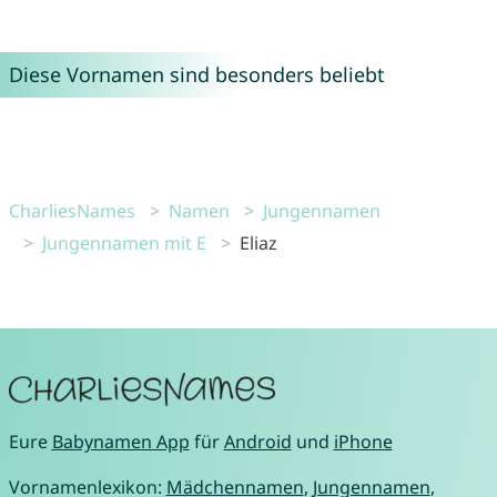
Diese Vornamen sind besonders beliebt
CharliesNames
Namen
Jungennamen
Jungennamen mit E
Eliaz
Eure
Babynamen App
für
Android
und
iPhone
Vornamenlexikon:
Mädchennamen
,
Jungennamen
,