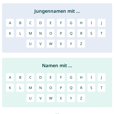
Jungennamen mit ...
A
B
C
D
E
F
G
H
I
J
K
L
M
N
O
P
Q
R
S
T
U
V
W
X
Y
Z
Namen mit ...
A
B
C
D
E
F
G
H
I
J
K
L
M
N
O
P
Q
R
S
T
U
V
W
X
Y
Z