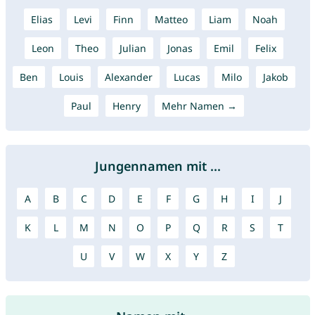
Elias
Levi
Finn
Matteo
Liam
Noah
Leon
Theo
Julian
Jonas
Emil
Felix
Ben
Louis
Alexander
Lucas
Milo
Jakob
Paul
Henry
Mehr Namen →
Jungennamen mit ...
A
B
C
D
E
F
G
H
I
J
K
L
M
N
O
P
Q
R
S
T
U
V
W
X
Y
Z