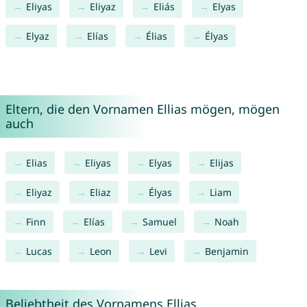
Eliyas
Eliyaz
Eliás
Elyas
Elyaz
Elías
Élias
Élyas
Eltern, die den Vornamen Ellias mögen, mögen
auch
Elias
Eliyas
Elyas
Elijas
Eliyaz
Eliaz
Élyas
Liam
Finn
Elías
Samuel
Noah
Lucas
Leon
Levi
Benjamin
Beliebtheit des Vornamens Ellias