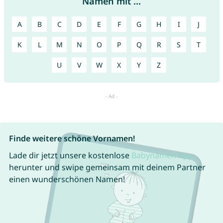
Namen mit ...
A
B
C
D
E
F
G
H
I
J
K
L
M
N
O
P
Q
R
S
T
U
V
W
X
Y
Z
Finde weitere schöne Vornamen!
Lade dir jetzt unsere kostenlose
Babynamen App
herunter und swipe gemeinsam mit deinem Partner
einen wunderschönen Namen!