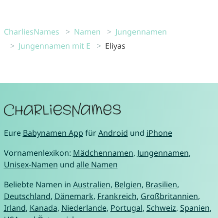
CharliesNames
Namen
Jungennamen
Jungennamen mit E
Eliyas
Eure
Babynamen App
für
Android
und
iPhone
Vornamenlexikon:
Mädchennamen
,
Jungennamen
,
Unisex-Namen
und
alle Namen
Beliebte Namen in
Australien
,
Belgien
,
Brasilien
,
Deutschland
,
Dänemark
,
Frankreich
,
Großbritannien
,
Irland
,
Kanada
,
Niederlande
,
Portugal
,
Schweiz
,
Spanien
,