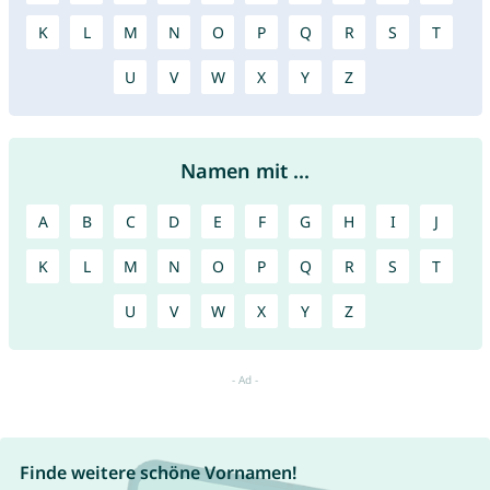
K
L
M
N
O
P
Q
R
S
T
U
V
W
X
Y
Z
Namen mit ...
A
B
C
D
E
F
G
H
I
J
K
L
M
N
O
P
Q
R
S
T
U
V
W
X
Y
Z
Finde weitere schöne Vornamen!