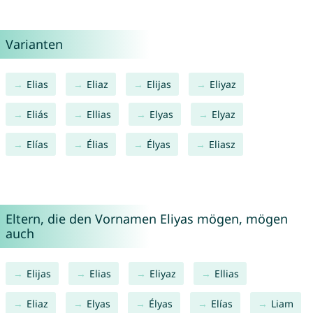
Varianten
Elias
Eliaz
Elijas
Eliyaz
Eliás
Ellias
Elyas
Elyaz
Elías
Élias
Élyas
Eliasz
Eltern, die den Vornamen Eliyas mögen, mögen
auch
Elijas
Elias
Eliyaz
Ellias
Eliaz
Elyas
Élyas
Elías
Liam