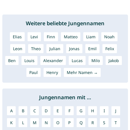
Weitere beliebte Jungennamen
Elias
Levi
Finn
Matteo
Liam
Noah
Leon
Theo
Julian
Jonas
Emil
Felix
Ben
Louis
Alexander
Lucas
Milo
Jakob
Paul
Henry
Mehr Namen →
Jungennamen mit ...
A
B
C
D
E
F
G
H
I
J
K
L
M
N
O
P
Q
R
S
T