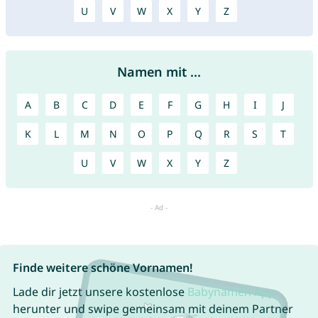
U
V
W
X
Y
Z
Namen mit ...
A
B
C
D
E
F
G
H
I
J
K
L
M
N
O
P
Q
R
S
T
U
V
W
X
Y
Z
Finde weitere schöne Vornamen!
Lade dir jetzt unsere kostenlose
Babynamen App
herunter und swipe gemeinsam mit deinem Partner