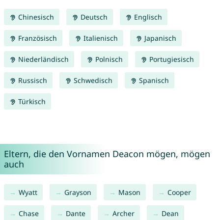
Chinesisch
Deutsch
Englisch
Französisch
Italienisch
Japanisch
Niederländisch
Polnisch
Portugiesisch
Russisch
Schwedisch
Spanisch
Türkisch
Eltern, die den Vornamen Deacon mögen, mögen
auch
Wyatt
Grayson
Mason
Cooper
Chase
Dante
Archer
Dean