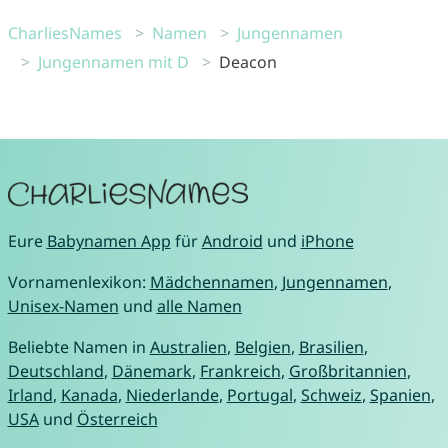
CharliesNames
Namen
Jungennamen
Jungennamen mit D
Deacon
Eure
Babynamen App
für
Android
und
iPhone
Vornamenlexikon:
Mädchennamen
,
Jungennamen
,
Unisex-Namen
und
alle Namen
Beliebte Namen in
Australien
,
Belgien
,
Brasilien
,
Deutschland
,
Dänemark
,
Frankreich
,
Großbritannien
,
Irland
,
Kanada
,
Niederlande
,
Portugal
,
Schweiz
,
Spanien
,
USA
und
Österreich