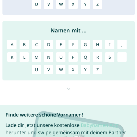
U
V
W
X
Y
Z
Namen mit ...
A
B
C
D
E
F
G
H
I
J
K
L
M
N
O
P
Q
R
S
T
U
V
W
X
Y
Z
Finde weitere schöne Vornamen!
Lade dir jetzt unsere kostenlose
Babynamen App
herunter und swipe gemeinsam mit deinem Partner