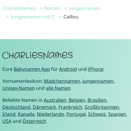
CharliesNames
Namen
Jungennamen
Jungennamen mit C
Caillou
Eure
Babynamen App
für
Android
und
iPhone
Vornamenlexikon:
Mädchennamen
,
Jungennamen
,
Unisex-Namen
und
alle Namen
Beliebte Namen in
Australien
,
Belgien
,
Brasilien
,
Deutschland
,
Dänemark
,
Frankreich
,
Großbritannien
,
Irland
,
Kanada
,
Niederlande
,
Portugal
,
Schweiz
,
Spanien
,
USA
und
Österreich