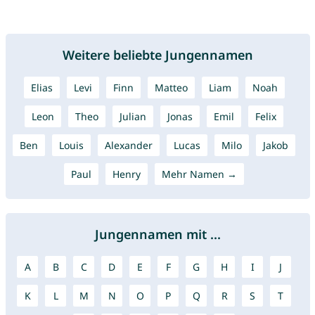
Weitere beliebte Jungennamen
Elias
Levi
Finn
Matteo
Liam
Noah
Leon
Theo
Julian
Jonas
Emil
Felix
Ben
Louis
Alexander
Lucas
Milo
Jakob
Paul
Henry
Mehr Namen →
Jungennamen mit ...
A
B
C
D
E
F
G
H
I
J
K
L
M
N
O
P
Q
R
S
T