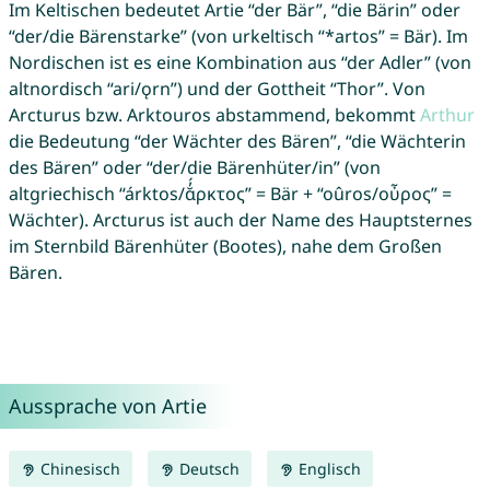
Im Keltischen bedeutet Artie “der Bär”, “die Bärin” oder
“der/die Bärenstarke” (von urkeltisch “*artos” = Bär). Im
Nordischen ist es eine Kombination aus “der Adler” (von
altnordisch “ari/ǫrn”) und der Gottheit “Thor”. Von
Arcturus bzw. Arktouros abstammend, bekommt
Arthur
die Bedeutung “der Wächter des Bären”, “die Wächterin
des Bären” oder “der/die Bärenhüter/in” (von
altgriechisch “árktos/ᾰ̓́ρκτος” = Bär + “oûros/οὖρος” =
Wächter). Arcturus ist auch der Name des Hauptsternes
im Sternbild Bärenhüter (Bootes), nahe dem Großen
Bären.
Aussprache von Artie
Chinesisch
Deutsch
Englisch