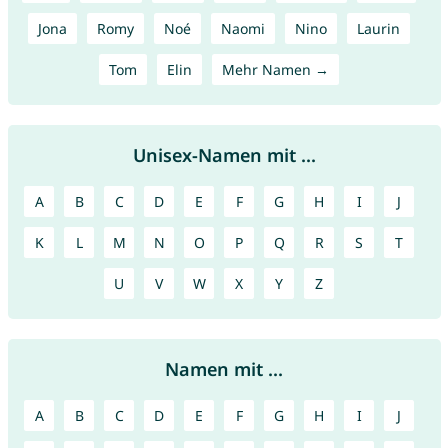
Jona
Romy
Noé
Naomi
Nino
Laurin
Tom
Elin
Mehr Namen →
Unisex-Namen mit ...
A
B
C
D
E
F
G
H
I
J
K
L
M
N
O
P
Q
R
S
T
U
V
W
X
Y
Z
Namen mit ...
A
B
C
D
E
F
G
H
I
J