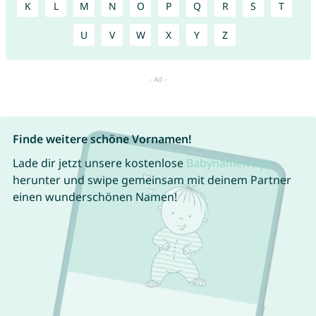
K
L
M
N
O
P
Q
R
S
T
U
V
W
X
Y
Z
Finde weitere schöne Vornamen!
Lade dir jetzt unsere kostenlose
Babynamen App
herunter und swipe gemeinsam mit deinem Partner
einen wunderschönen Namen!