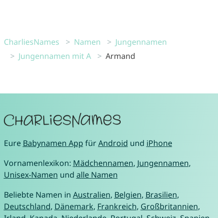
CharliesNames
Namen
Jungennamen
Jungennamen mit A
Armand
Eure
Babynamen App
für
Android
und
iPhone
Vornamenlexikon:
Mädchennamen
,
Jungennamen
,
Unisex-Namen
und
alle Namen
Beliebte Namen in
Australien
,
Belgien
,
Brasilien
,
Deutschland
,
Dänemark
,
Frankreich
,
Großbritannien
,
Irland
,
Kanada
,
Niederlande
,
Portugal
,
Schweiz
,
Spanien
,