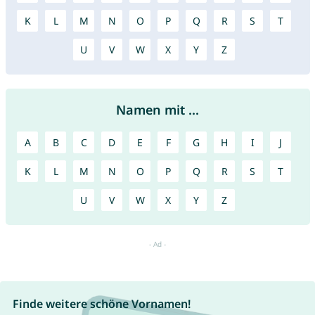
K
L
M
N
O
P
Q
R
S
T
U
V
W
X
Y
Z
Namen mit ...
A
B
C
D
E
F
G
H
I
J
K
L
M
N
O
P
Q
R
S
T
U
V
W
X
Y
Z
Finde weitere schöne Vornamen!