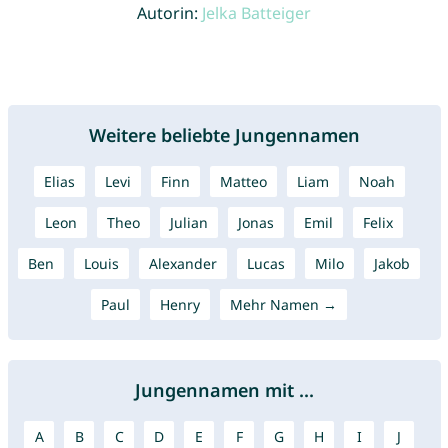
Autorin:
Jelka Batteiger
Weitere beliebte Jungennamen
Elias
Levi
Finn
Matteo
Liam
Noah
Leon
Theo
Julian
Jonas
Emil
Felix
Ben
Louis
Alexander
Lucas
Milo
Jakob
Paul
Henry
Mehr Namen →
Jungennamen mit ...
A
B
C
D
E
F
G
H
I
J