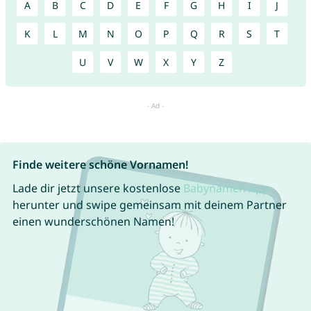
A
B
C
D
E
F
G
H
I
J
K
L
M
N
O
P
Q
R
S
T
U
V
W
X
Y
Z
Finde weitere schöne Vornamen!
Lade dir jetzt unsere kostenlose
Babynamen App
herunter und swipe gemeinsam mit deinem Partner
einen wunderschönen Namen!