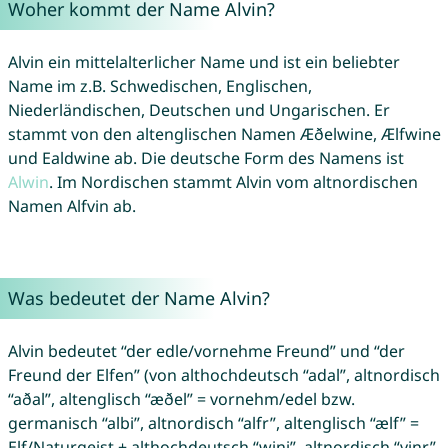
Woher kommt der Name Alvin?
Alvin ein mittelalterlicher Name und ist ein beliebter
Name im z.B. Schwedischen, Englischen,
Niederländischen, Deutschen und Ungarischen. Er
stammt von den altenglischen Namen Æðelwine, Ælfwine
und Ealdwine ab. Die deutsche Form des Namens ist
Alwin
. Im Nordischen stammt Alvin vom altnordischen
Namen Alfvin ab.
Was bedeutet der Name Alvin?
Alvin bedeutet “der edle/vornehme Freund” und “der
Freund der Elfen” (von althochdeutsch “adal”, altnordisch
“aðal”, altenglisch “æðel” = vornehm/edel bzw.
germanisch “albi”, altnordisch “alfr”, altenglisch “ælf” =
Elf/Naturgeist + althochdeutsch “wini”, altnordisch “vinr”,