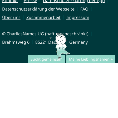
Kontakt
Presse
Datenschutzerklärung der App
Datenschutzerklärung der Webseite
FAQ
Über uns
Zusammenarbeit
Impressum
© CharliesNames UG (haftungsbeschränkt)
Brahmsweg 6
85221 Dachau
Germany
Sucht gemeinsam
Meine Lieblingsnamen