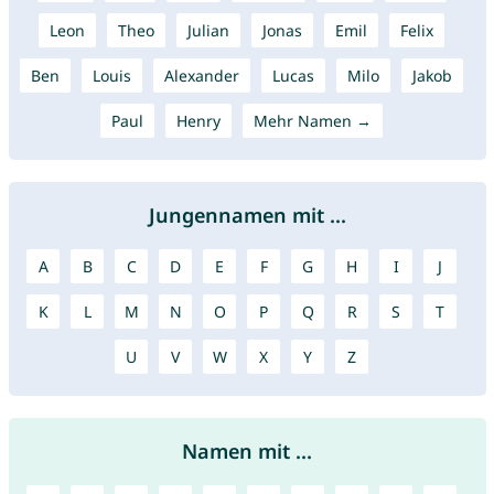
Leon
Theo
Julian
Jonas
Emil
Felix
Ben
Louis
Alexander
Lucas
Milo
Jakob
Paul
Henry
Mehr Namen →
Jungennamen mit ...
A
B
C
D
E
F
G
H
I
J
K
L
M
N
O
P
Q
R
S
T
U
V
W
X
Y
Z
Namen mit ...