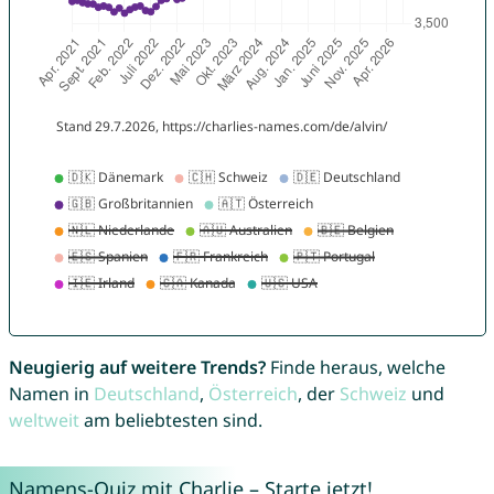
Neugierig auf weitere Trends?
Finde heraus, welche
Namen in
Deutschland
,
Österreich
, der
Schweiz
und
weltweit
am beliebtesten sind.
Namens-Quiz mit Charlie – Starte jetzt!