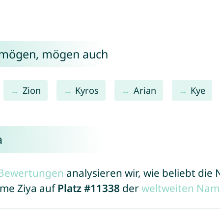
a mögen, mögen auch
Zion
Kyros
Arian
Kye
a
r Bewertungen
analysieren wir, wie beliebt di
ame Ziya auf
Platz #11338
der
weltweiten Nam