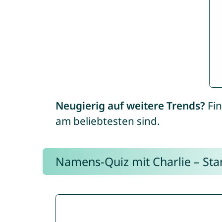
Neugierig auf weitere Trends?
Fin
am beliebtesten sind.
Namens-Quiz mit Charlie – Start