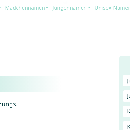
Mädchennamen
Jungennamen
Unisex-Name
J
rungs.
K