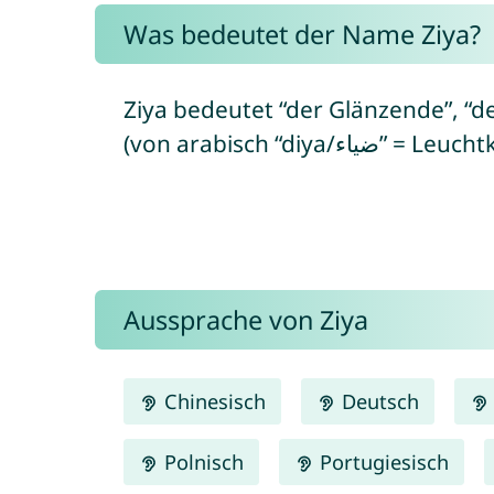
Was bedeutet der Name Ziya?
Ziya bedeutet “der Glänzende”, “d
(von arabisch “diy
Aussprache von Ziya
Chinesisch
Deutsch
Polnisch
Portugiesisch