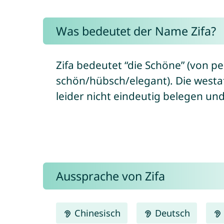
Was bedeutet der Name Zifa?
Zifa bedeutet “die Schöne” (von persisch
schön/hübsch/elegant). Die westaf
leider nicht eindeutig belegen un
Aussprache von Zifa
Chinesisch
Deutsch