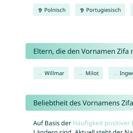
Polnisch
Portugiesisch
Eltern, die den Vornamen Zif
Willmar
Milot
Ingw
Beliebtheit des Vornamens Zif
Auf Basis der
Häufigkeit positive
Ländern sind. Aktuell steht der N