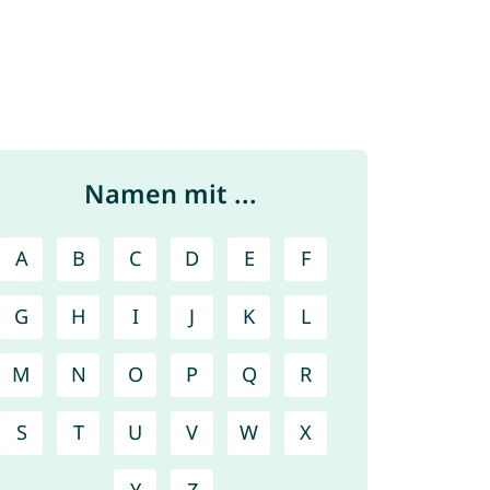
Namen mit ...
A
B
C
D
E
F
G
H
I
J
K
L
M
N
O
P
Q
R
S
T
U
V
W
X