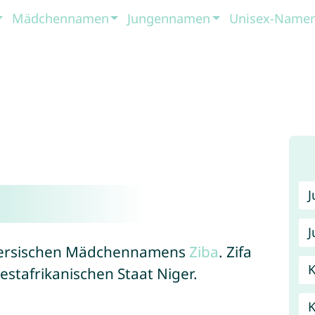
Mädchennamen
Jungennamen
Unisex-Name
J
s persischen Mädchennamens
Ziba
. Zifa
K
stafrikanischen Staat Niger.