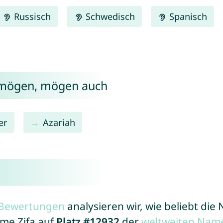
Russisch
Schwedisch
Spanisch
a mögen, mögen auch
er
Azariah
a
r Bewertungen
analysieren wir, wie beliebt di
ame Zifa auf
Platz #12932
der
weltweiten Name