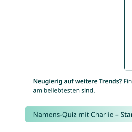
Neugierig auf weitere Trends?
Fin
am beliebtesten sind.
Namens-Quiz mit Charlie – Start