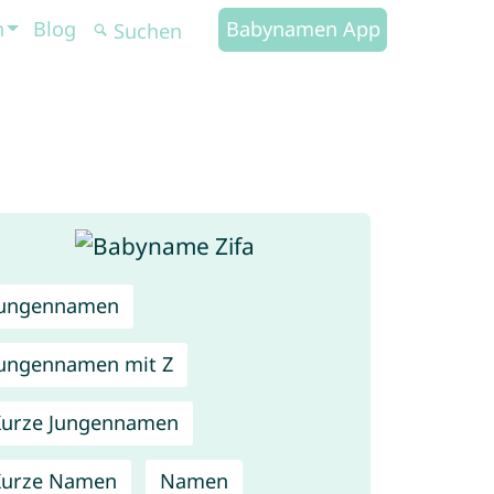
n
Blog
Babynamen App
Jungennamen
ungennamen mit Z
urze Jungennamen
Kurze Namen
Namen