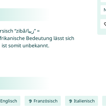
N
 “zibâ/زیبا” =
rikanische Bedeutung lässt sich
d ist somit unbekannt.
Englisch
Französisch
Italienisch