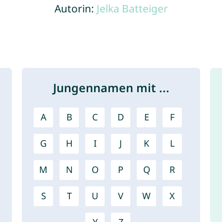
Autorin:
Jelka Batteiger
Jungennamen mit ...
A
B
C
D
E
F
G
H
I
J
K
L
M
N
O
P
Q
R
S
T
U
V
W
X