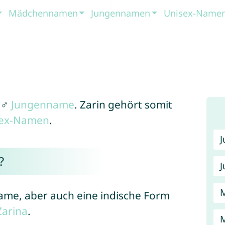
Mädchennamen
Jungennamen
Unisex-Name
 ♂
Jungenname
. Zarin gehört somit
sex-Namen
.
?
J
name, aber auch eine indische Form
Zarina
.