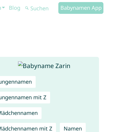
n
Blog
Babynamen App
Jungennamen
ungennamen mit Z
Mädchennamen
Mädchennamen mit Z
Namen