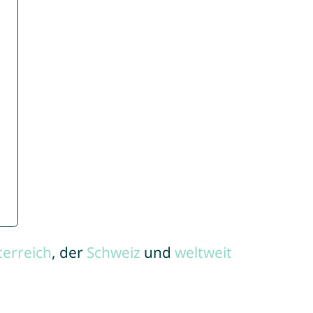
terreich
, der
Schweiz
und
weltweit