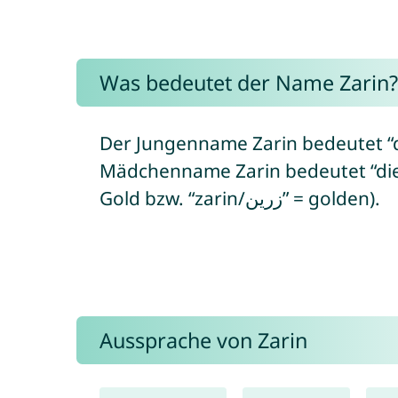
Was bedeutet der Name Zarin?
Der Jungenname Zarin bedeutet “d
Mädchenname Zarin bedeutet “die Gol
Gold bzw. “zarin/زرین” = golden).
Aussprache von Zarin