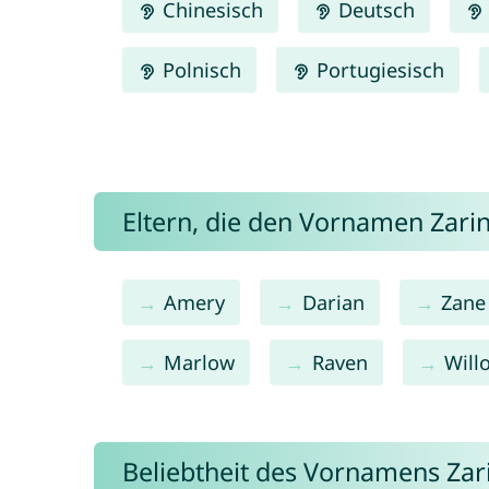
Chinesisch
Deutsch
Polnisch
Portugiesisch
Eltern, die den Vornamen Zar
Amery
Darian
Zane
Marlow
Raven
Will
Beliebtheit des Vornamens Zar