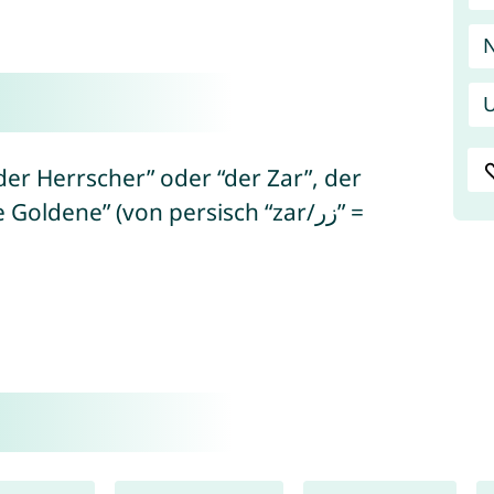
N
U
er Herrscher” oder “der Zar”, der
dene” (von persisch “zar/زر” =