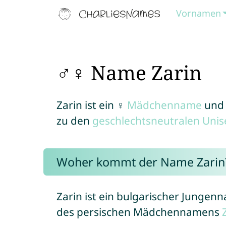
Vornamen
♂♀ Name Zarin
Zarin ist ein ♀
Mädchenname
und
zu den
geschlechtsneutralen Uni
Woher kommt der Name Zarin
Zarin ist ein bulgarischer Jungen
des persischen Mädchennamens