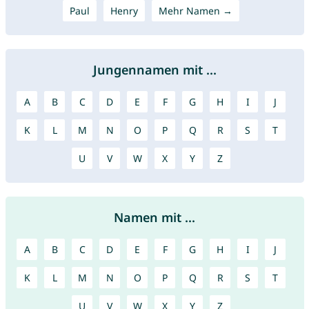
Paul
Henry
Mehr Namen →
Jungennamen mit ...
A
B
C
D
E
F
G
H
I
J
K
L
M
N
O
P
Q
R
S
T
U
V
W
X
Y
Z
Namen mit ...
A
B
C
D
E
F
G
H
I
J
K
L
M
N
O
P
Q
R
S
T
U
V
W
X
Y
Z