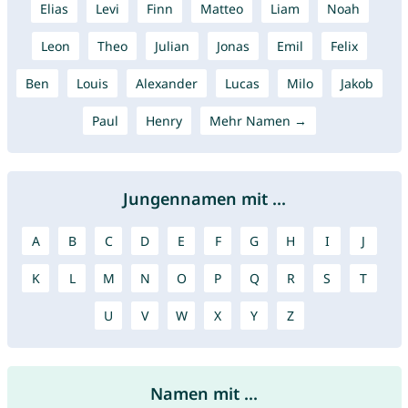
Elias
Levi
Finn
Matteo
Liam
Noah
Leon
Theo
Julian
Jonas
Emil
Felix
Ben
Louis
Alexander
Lucas
Milo
Jakob
Paul
Henry
Mehr Namen →
Jungennamen mit ...
A
B
C
D
E
F
G
H
I
J
K
L
M
N
O
P
Q
R
S
T
U
V
W
X
Y
Z
Namen mit ...