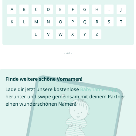
A
B
C
D
E
F
G
H
I
J
K
L
M
N
O
P
Q
R
S
T
U
V
W
X
Y
Z
Finde weitere schöne Vornamen!
Lade dir jetzt unsere kostenlose
Babynamen App
herunter und swipe gemeinsam mit deinem Partner
einen wunderschönen Namen!