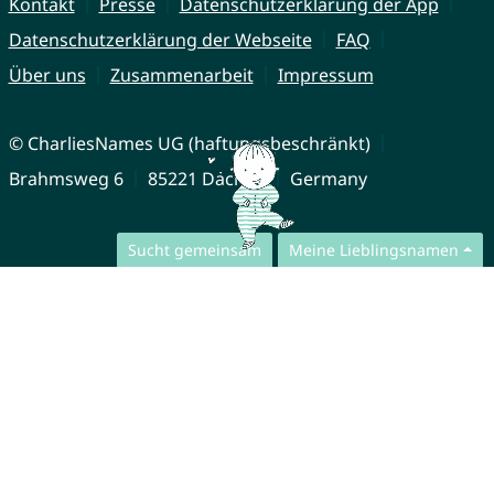
Kontakt
Presse
Datenschutzerklärung der App
Datenschutzerklärung der Webseite
FAQ
Über uns
Zusammenarbeit
Impressum
© CharliesNames UG (haftungsbeschränkt)
Brahmsweg 6
85221 Dachau
Germany
Sucht gemeinsam
Meine Lieblingsnamen