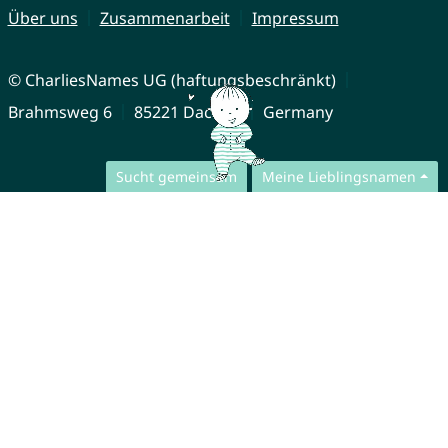
Über uns
Zusammenarbeit
Impressum
© CharliesNames UG (haftungsbeschränkt)
Brahmsweg 6
85221 Dachau
Germany
Sucht gemeinsam
Meine Lieblingsnamen