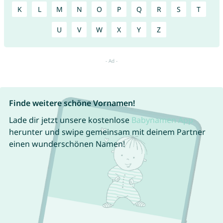
K
L
M
N
O
P
Q
R
S
T
U
V
W
X
Y
Z
Finde weitere schöne Vornamen!
Lade dir jetzt unsere kostenlose
Babynamen App
herunter und swipe gemeinsam mit deinem Partner
einen wunderschönen Namen!