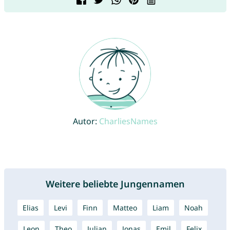
Autor:
CharliesNames
Weitere beliebte Jungennamen
Elias
Levi
Finn
Matteo
Liam
Noah
Leon
Theo
Julian
Jonas
Emil
Felix