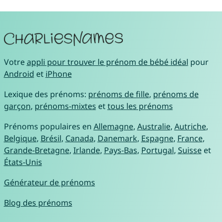
Votre
appli pour trouver le prénom de bébé idéal
pour
Android
et
iPhone
Lexique des prénoms:
prénoms de fille
,
prénoms de
garçon
,
prénoms-mixtes
et
tous les prénoms
Prénoms populaires en
Allemagne
,
Australie
,
Autriche
,
Belgique
,
Brésil
,
Canada
,
Danemark
,
Espagne
,
France
,
Grande-Bretagne
,
Irlande
,
Pays-Bas
,
Portugal
,
Suisse
et
États-Unis
Générateur de prénoms
Blog des prénoms