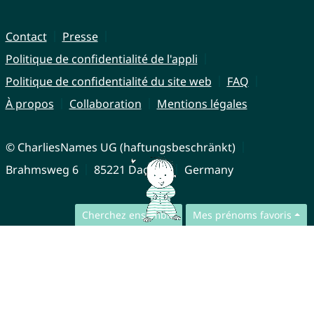
Contact
Presse
Politique de confidentialité de l'appli
Politique de confidentialité du site web
FAQ
À propos
Collaboration
Mentions légales
© CharliesNames UG (haftungsbeschränkt)
Brahmsweg 6
85221 Dachau
Germany
Cherchez ensemble
Mes prénoms favoris