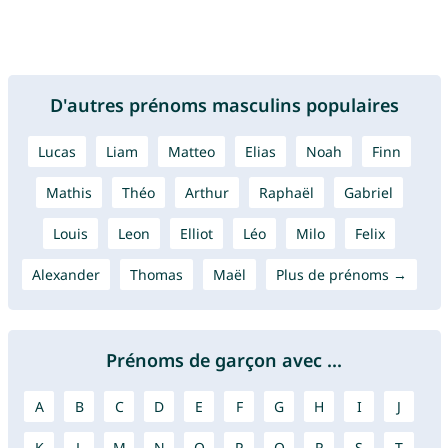
D'autres prénoms masculins populaires
Lucas
Liam
Matteo
Elias
Noah
Finn
Mathis
Théo
Arthur
Raphaël
Gabriel
Louis
Leon
Elliot
Léo
Milo
Felix
Alexander
Thomas
Maël
Plus de prénoms →
Prénoms de garçon avec ...
A
B
C
D
E
F
G
H
I
J
K
L
M
N
O
P
Q
R
S
T