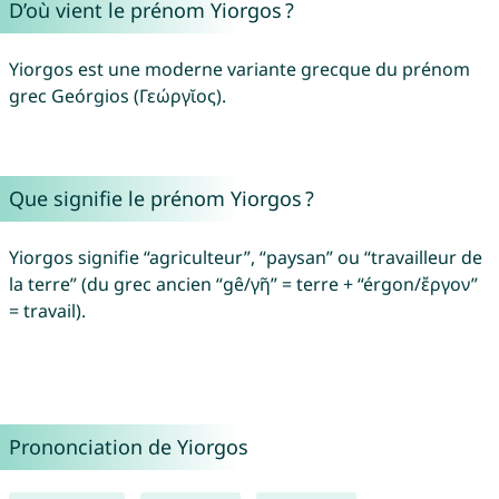
D’où vient le prénom Yiorgos ?
Yiorgos est une moderne variante grecque du prénom
grec Geórgios (Γεώργῐος).
Que signifie le prénom Yiorgos ?
Yiorgos signifie “agriculteur”, “paysan” ou “travailleur de
la terre” (du grec ancien “gê/γῆ” = terre + “érgon/ἔργον”
= travail).
Prononciation de Yiorgos