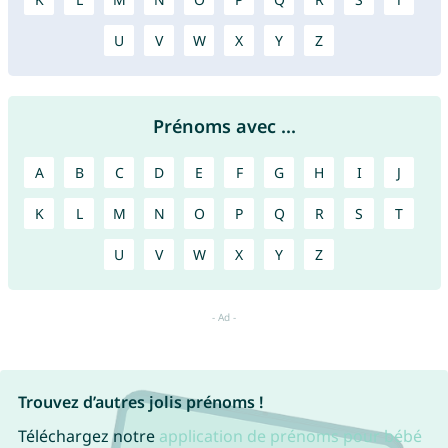
U
V
W
X
Y
Z
Prénoms avec ...
A
B
C
D
E
F
G
H
I
J
K
L
M
N
O
P
Q
R
S
T
U
V
W
X
Y
Z
Trouvez d’autres jolis prénoms !
Téléchargez notre
application de prénoms pour bébé