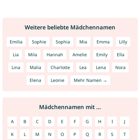
Weitere beliebte Mädchennamen
Emilia
Sophie
Sophia
Mia
Emma
Lilly
Lia
Mila
Hannah
Amelie
Emily
Ella
Lina
Malia
Charlotte
Lea
Lena
Nora
Elena
Leonie
Mehr Namen →
Mädchennamen mit ...
A
B
C
D
E
F
G
H
I
J
K
L
M
N
O
P
Q
R
S
T