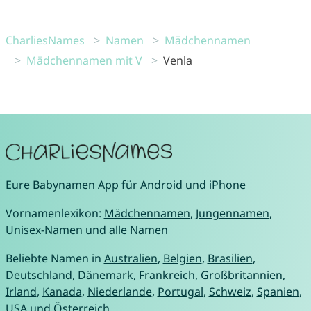
CharliesNames
Namen
Mädchennamen
Mädchennamen mit V
Venla
Eure
Babynamen App
für
Android
und
iPhone
Vornamenlexikon:
Mädchennamen
,
Jungennamen
,
Unisex-Namen
und
alle Namen
Beliebte Namen in
Australien
,
Belgien
,
Brasilien
,
Deutschland
,
Dänemark
,
Frankreich
,
Großbritannien
,
Irland
,
Kanada
,
Niederlande
,
Portugal
,
Schweiz
,
Spanien
,
USA
und
Österreich