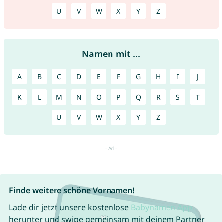
U
V
W
X
Y
Z
Namen mit ...
A
B
C
D
E
F
G
H
I
J
K
L
M
N
O
P
Q
R
S
T
U
V
W
X
Y
Z
Finde weitere schöne Vornamen!
Lade dir jetzt unsere kostenlose
Babynamen App
herunter und swipe gemeinsam mit deinem Partner