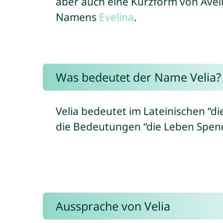
aber auch eine Kurzform von Aveli
Namens
Evelina
.
Was bedeutet der Name Velia?
Velia bedeutet im Lateinischen “d
die Bedeutungen “die Leben Spend
Aussprache von Velia