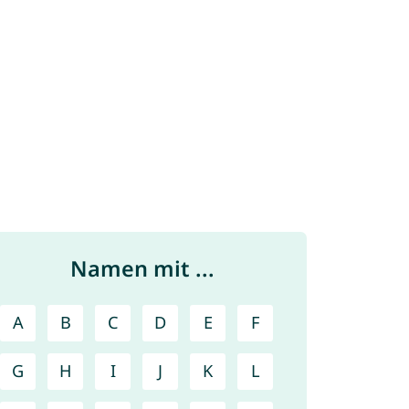
Namen mit ...
A
B
C
D
E
F
G
H
I
J
K
L