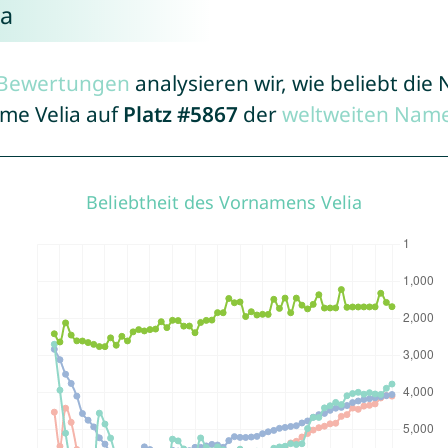
ia
r Bewertungen
analysieren wir, wie beliebt di
ame Velia auf
Platz #5867
der
weltweiten Name