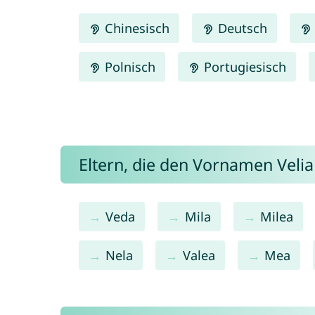
Chinesisch
Deutsch
Polnisch
Portugiesisch
Eltern, die den Vornamen Vel
Veda
Mila
Milea
Nela
Valea
Mea