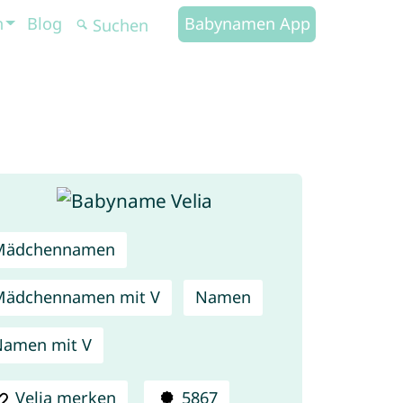
n
Blog
Babynamen App
Mädchennamen
Mädchennamen mit V
Namen
amen mit V
Velia merken
5867