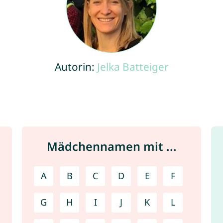
Autorin:
Jelka Batteiger
Mädchennamen mit ...
A
B
C
D
E
F
G
H
I
J
K
L