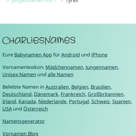
Jungennamen mit T
Tyrell
Eure
Babynamen App
für
Android
und
iPhone
Vornamenlexikon:
Mädchennamen
,
Jungennamen
,
Unisex-Namen
und
alle Namen
Beliebte Namen in
Australien
,
Belgien
,
Brasilien
,
Deutschland
,
Dänemark
,
Frankreich
,
Großbritannien
,
Irland
,
Kanada
,
Niederlande
,
Portugal
,
Schweiz
,
Spanien
,
USA
und
Österreich
Namensgenerator
Vornamen Blog