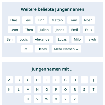
Weitere beliebte Jungennamen
Elias
Levi
Finn
Matteo
Liam
Noah
Leon
Theo
Julian
Jonas
Emil
Felix
Ben
Louis
Alexander
Lucas
Milo
Jakob
Paul
Henry
Mehr Namen →
Jungennamen mit ...
A
B
C
D
E
F
G
H
I
J
K
L
M
N
O
P
Q
R
S
T
U
V
W
X
Y
Z