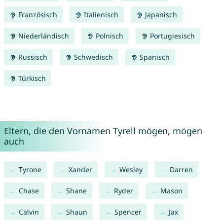
Französisch
Italienisch
Japanisch
Niederländisch
Polnisch
Portugiesisch
Russisch
Schwedisch
Spanisch
Türkisch
Eltern, die den Vornamen Tyrell mögen, mögen
auch
Tyrone
Xander
Wesley
Darren
Chase
Shane
Ryder
Mason
Calvin
Shaun
Spencer
Jax