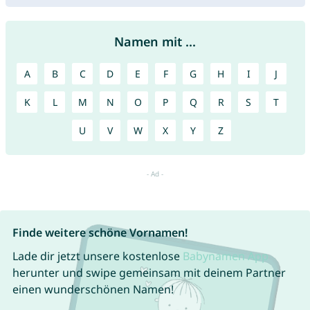
Namen mit ...
A
B
C
D
E
F
G
H
I
J
K
L
M
N
O
P
Q
R
S
T
U
V
W
X
Y
Z
Finde weitere schöne Vornamen!
Lade dir jetzt unsere kostenlose
Babynamen App
herunter und swipe gemeinsam mit deinem Partner
einen wunderschönen Namen!