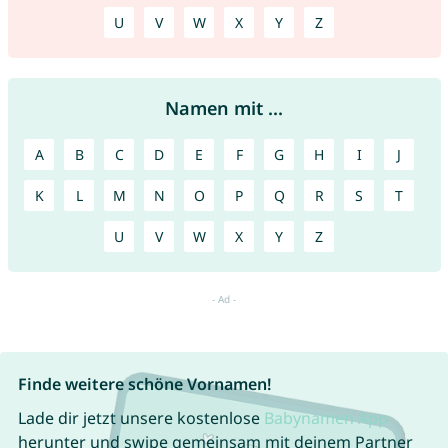
U
V
W
X
Y
Z
Namen mit ...
A
B
C
D
E
F
G
H
I
J
K
L
M
N
O
P
Q
R
S
T
U
V
W
X
Y
Z
Finde weitere schöne Vornamen!
Lade dir jetzt unsere kostenlose
Babynamen App
herunter und swipe gemeinsam mit deinem Partner