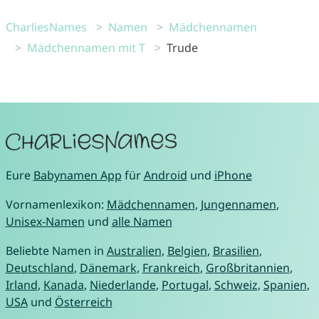
CharliesNames
Namen
Mädchennamen
Mädchennamen mit T
Trude
Eure
Babynamen App
für
Android
und
iPhone
Vornamenlexikon:
Mädchennamen
,
Jungennamen
,
Unisex-Namen
und
alle Namen
Beliebte Namen in
Australien
,
Belgien
,
Brasilien
,
Deutschland
,
Dänemark
,
Frankreich
,
Großbritannien
,
Irland
,
Kanada
,
Niederlande
,
Portugal
,
Schweiz
,
Spanien
,
USA
und
Österreich