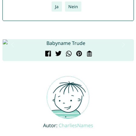
Ja
Nein
Autor:
CharliesNames