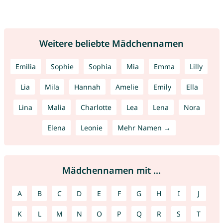
Weitere beliebte Mädchennamen
Emilia
Sophie
Sophia
Mia
Emma
Lilly
Lia
Mila
Hannah
Amelie
Emily
Ella
Lina
Malia
Charlotte
Lea
Lena
Nora
Elena
Leonie
Mehr Namen →
Mädchennamen mit ...
A
B
C
D
E
F
G
H
I
J
K
L
M
N
O
P
Q
R
S
T