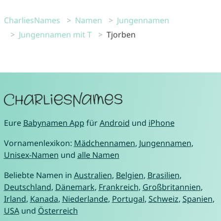
CharliesNames
Namen
Jungennamen
Jungennamen mit T
Tjorben
Eure
Babynamen App
für
Android
und
iPhone
Vornamenlexikon:
Mädchennamen
,
Jungennamen
,
Unisex-Namen
und
alle Namen
Beliebte Namen in
Australien
,
Belgien
,
Brasilien
,
Deutschland
,
Dänemark
,
Frankreich
,
Großbritannien
,
Irland
,
Kanada
,
Niederlande
,
Portugal
,
Schweiz
,
Spanien
,
USA
und
Österreich