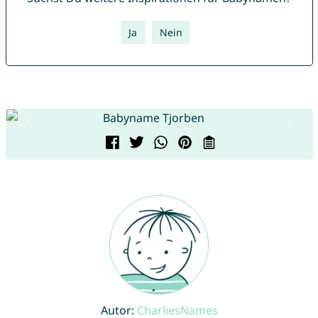
Ja
Nein
Autor:
CharliesNames