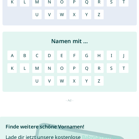
K
L
M
N
O
P
Q
R
S
T
U
V
W
X
Y
Z
Namen mit ...
A
B
C
D
E
F
G
H
I
J
K
L
M
N
O
P
Q
R
S
T
U
V
W
X
Y
Z
Finde weitere schöne Vornamen!
Lade dir jetzt unsere kostenlose
Babynamen App