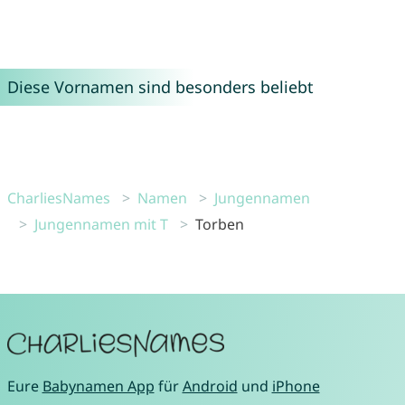
Diese Vornamen sind besonders beliebt
CharliesNames
Namen
Jungennamen
Jungennamen mit T
Torben
Eure
Babynamen App
für
Android
und
iPhone