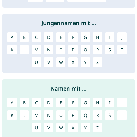
Jungennamen mit ...
A
B
C
D
E
F
G
H
I
J
K
L
M
N
O
P
Q
R
S
T
U
V
W
X
Y
Z
Namen mit ...
A
B
C
D
E
F
G
H
I
J
K
L
M
N
O
P
Q
R
S
T
U
V
W
X
Y
Z