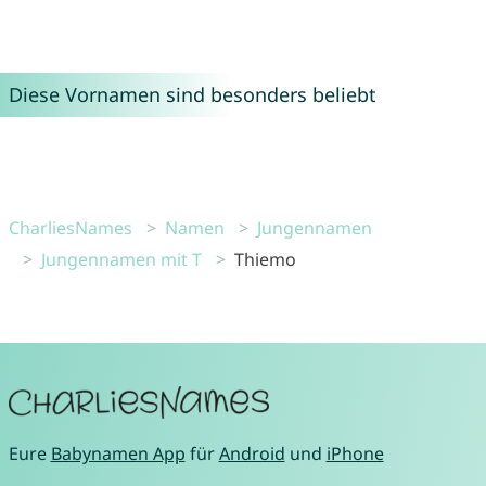
Diese Vornamen sind besonders beliebt
CharliesNames
Namen
Jungennamen
Jungennamen mit T
Thiemo
Eure
Babynamen App
für
Android
und
iPhone