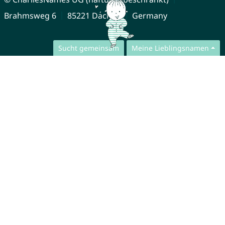
Brahmsweg 6
85221 Dachau
Germany
Sucht gemeinsam
Meine Lieblingsnamen