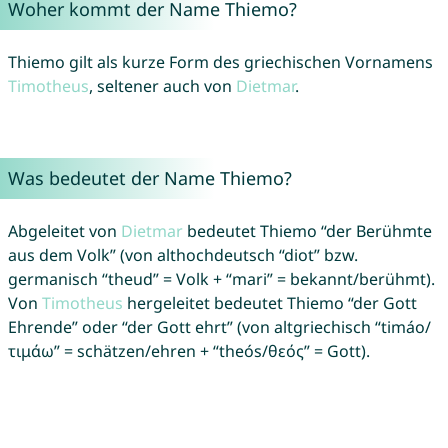
Woher kommt der Name Thiemo?
Thiemo gilt als kurze Form des griechischen Vornamens
Timotheus
, seltener auch von
Dietmar
.
Was bedeutet der Name Thiemo?
Abgeleitet von
Dietmar
bedeutet Thiemo “der Berühmte
aus dem Volk” (von althochdeutsch “diot” bzw.
germanisch “theud” = Volk + “mari” = bekannt/berühmt).
Von
Timotheus
hergeleitet bedeutet Thiemo “der Gott
Ehrende” oder “der Gott ehrt” (von altgriechisch “timáo/
τιμάω” = schätzen/ehren + “theós/θεός” = Gott).