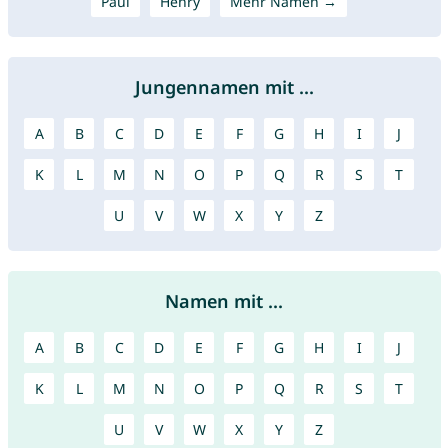
Paul
Henry
Mehr Namen →
Jungennamen mit ...
A
B
C
D
E
F
G
H
I
J
K
L
M
N
O
P
Q
R
S
T
U
V
W
X
Y
Z
Namen mit ...
A
B
C
D
E
F
G
H
I
J
K
L
M
N
O
P
Q
R
S
T
U
V
W
X
Y
Z