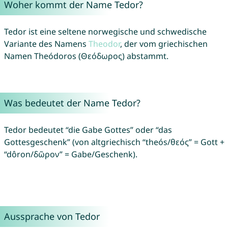
Woher kommt der Name Tedor?
Tedor ist eine seltene norwegische und schwedische
Variante des Namens
Theodor
, der vom griechischen
Namen Theódoros (Θεόδωρος) abstammt.
Was bedeutet der Name Tedor?
Tedor bedeutet “die Gabe Gottes” oder “das
Gottesgeschenk” (von altgriechisch “theós/θεός” = Gott +
“dôron/δῶρον” = Gabe/Geschenk).
Aussprache von Tedor