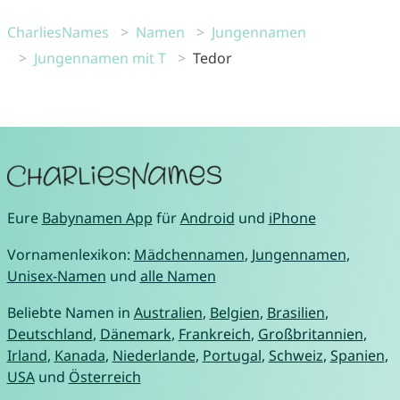
CharliesNames
Namen
Jungennamen
Jungennamen mit T
Tedor
Eure
Babynamen App
für
Android
und
iPhone
Vornamenlexikon:
Mädchennamen
,
Jungennamen
,
Unisex-Namen
und
alle Namen
Beliebte Namen in
Australien
,
Belgien
,
Brasilien
,
Deutschland
,
Dänemark
,
Frankreich
,
Großbritannien
,
Irland
,
Kanada
,
Niederlande
,
Portugal
,
Schweiz
,
Spanien
,
USA
und
Österreich