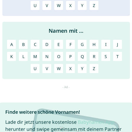
U
V
W
X
Y
Z
Namen mit ...
A
B
C
D
E
F
G
H
I
J
K
L
M
N
O
P
Q
R
S
T
U
V
W
X
Y
Z
Finde weitere schöne Vornamen!
Lade dir jetzt unsere kostenlose
Babynamen App
herunter und swipe gemeinsam mit deinem Partner