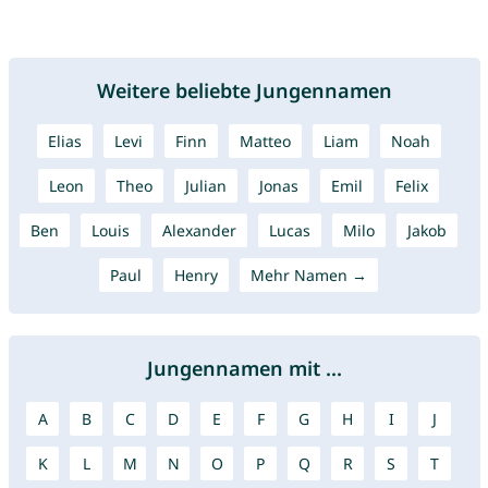
Weitere beliebte Jungennamen
Elias
Levi
Finn
Matteo
Liam
Noah
Leon
Theo
Julian
Jonas
Emil
Felix
Ben
Louis
Alexander
Lucas
Milo
Jakob
Paul
Henry
Mehr Namen →
Jungennamen mit ...
A
B
C
D
E
F
G
H
I
J
K
L
M
N
O
P
Q
R
S
T