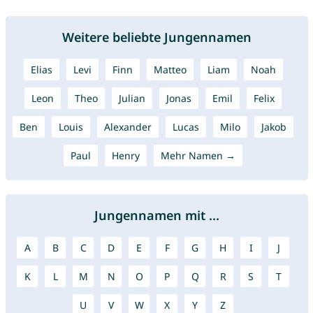
Weitere beliebte Jungennamen
Elias
Levi
Finn
Matteo
Liam
Noah
Leon
Theo
Julian
Jonas
Emil
Felix
Ben
Louis
Alexander
Lucas
Milo
Jakob
Paul
Henry
Mehr Namen →
Jungennamen mit ...
A
B
C
D
E
F
G
H
I
J
K
L
M
N
O
P
Q
R
S
T
U
V
W
X
Y
Z