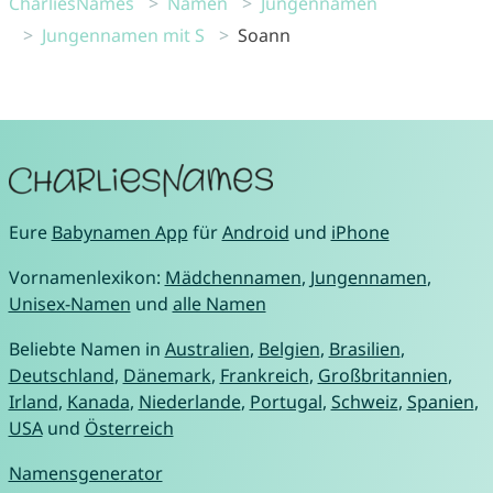
CharliesNames
Namen
Jungennamen
Jungennamen mit S
Soann
Eure
Babynamen App
für
Android
und
iPhone
Vornamenlexikon:
Mädchennamen
,
Jungennamen
,
Unisex-Namen
und
alle Namen
Beliebte Namen in
Australien
,
Belgien
,
Brasilien
,
Deutschland
,
Dänemark
,
Frankreich
,
Großbritannien
,
Irland
,
Kanada
,
Niederlande
,
Portugal
,
Schweiz
,
Spanien
,
USA
und
Österreich
Namensgenerator