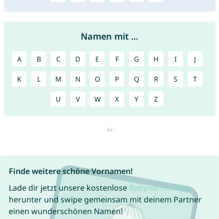
Namen mit ...
A
B
C
D
E
F
G
H
I
J
K
L
M
N
O
P
Q
R
S
T
U
V
W
X
Y
Z
Finde weitere schöne Vornamen!
Lade dir jetzt unsere kostenlose
Babynamen App
herunter und swipe gemeinsam mit deinem Partner
einen wunderschönen Namen!