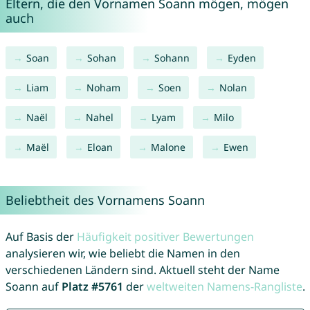
Eltern, die den Vornamen Soann mögen, mögen
auch
Soan
Sohan
Sohann
Eyden
Liam
Noham
Soen
Nolan
Naël
Nahel
Lyam
Milo
Maël
Eloan
Malone
Ewen
Beliebtheit des Vornamens Soann
Auf Basis der
Häufigkeit positiver Bewertungen
analysieren wir, wie beliebt die Namen in den
verschiedenen Ländern sind. Aktuell steht der Name
Soann auf
Platz #5761
der
weltweiten Namens-Rangliste
.