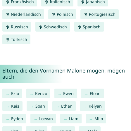
Französisch
Italienisch
Japanisch
Niederländisch
Polnisch
Portugiesisch
Russisch
Schwedisch
Spanisch
Türkisch
Eltern, die den Vornamen Malone mögen, mögen
auch
Ezio
Kenzo
Ewen
Eloan
Kais
Soan
Ethan
Kélyan
Eyden
Loevan
Liam
Milo