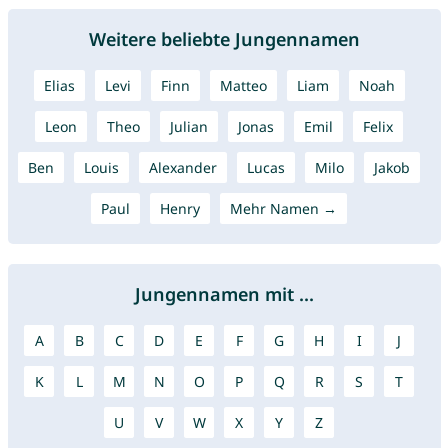
Weitere beliebte Jungennamen
Elias
Levi
Finn
Matteo
Liam
Noah
Leon
Theo
Julian
Jonas
Emil
Felix
Ben
Louis
Alexander
Lucas
Milo
Jakob
Paul
Henry
Mehr Namen →
Jungennamen mit ...
A
B
C
D
E
F
G
H
I
J
K
L
M
N
O
P
Q
R
S
T
U
V
W
X
Y
Z