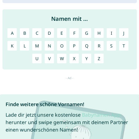
Namen mit ...
A
B
C
D
E
F
G
H
I
J
K
L
M
N
O
P
Q
R
S
T
U
V
W
X
Y
Z
Finde weitere schöne Vornamen!
Lade dir jetzt unsere kostenlose
Babynamen App
herunter und swipe gemeinsam mit deinem Partner
einen wunderschönen Namen!