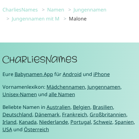
CharliesNames
Namen
Jungennamen
Jungennamen mit M
Malone
Eure
Babynamen App
für
Android
und
iPhone
Vornamenlexikon:
Mädchennamen
,
Jungennamen
,
Unisex-Namen
und
alle Namen
Beliebte Namen in
Australien
,
Belgien
,
Brasilien
,
Deutschland
,
Dänemark
,
Frankreich
,
Großbritannien
,
Irland
,
Kanada
,
Niederlande
,
Portugal
,
Schweiz
,
Spanien
,
USA
und
Österreich