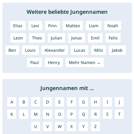
Weitere beliebte Jungennamen
Elias
Levi
Finn
Matteo
Liam
Noah
Leon
Theo
Julian
Jonas
Emil
Felix
Ben
Louis
Alexander
Lucas
Milo
Jakob
Paul
Henry
Mehr Namen →
Jungennamen mit ...
A
B
C
D
E
F
G
H
I
J
K
L
M
N
O
P
Q
R
S
T
U
V
W
X
Y
Z