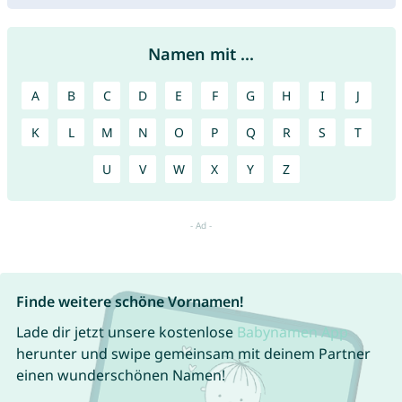
Namen mit ...
A
B
C
D
E
F
G
H
I
J
K
L
M
N
O
P
Q
R
S
T
U
V
W
X
Y
Z
Finde weitere schöne Vornamen!
Lade dir jetzt unsere kostenlose
Babynamen App
herunter und swipe gemeinsam mit deinem Partner
einen wunderschönen Namen!