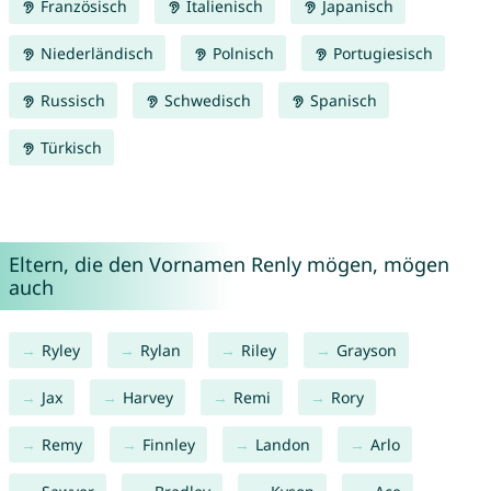
Französisch
Italienisch
Japanisch
Niederländisch
Polnisch
Portugiesisch
Russisch
Schwedisch
Spanisch
Türkisch
Eltern, die den Vornamen Renly mögen, mögen
auch
Ryley
Rylan
Riley
Grayson
Jax
Harvey
Remi
Rory
Remy
Finnley
Landon
Arlo