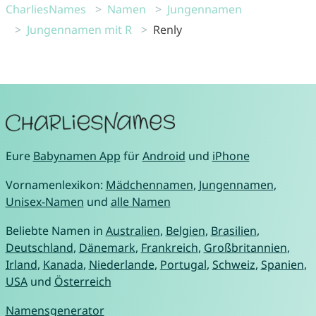
CharliesNames
Namen
Jungennamen
Jungennamen mit R
Renly
Eure
Babynamen App
für
Android
und
iPhone
Vornamenlexikon:
Mädchennamen
,
Jungennamen
,
Unisex-Namen
und
alle Namen
Beliebte Namen in
Australien
,
Belgien
,
Brasilien
,
Deutschland
,
Dänemark
,
Frankreich
,
Großbritannien
,
Irland
,
Kanada
,
Niederlande
,
Portugal
,
Schweiz
,
Spanien
,
USA
und
Österreich
Namensgenerator