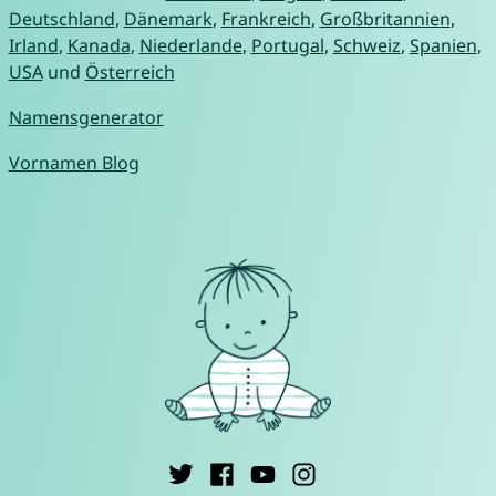
Deutschland
,
Dänemark
,
Frankreich
,
Großbritannien
,
Irland
,
Kanada
,
Niederlande
,
Portugal
,
Schweiz
,
Spanien
,
USA
und
Österreich
Namensgenerator
Vornamen Blog