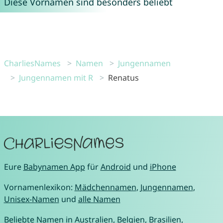
Diese Vornamen sind besonders beliebt
CharliesNames
Namen
Jungennamen
Jungennamen mit R
Renatus
Eure
Babynamen App
für
Android
und
iPhone
Vornamenlexikon:
Mädchennamen
,
Jungennamen
,
Unisex-Namen
und
alle Namen
Beliebte Namen in
Australien
,
Belgien
,
Brasilien
,