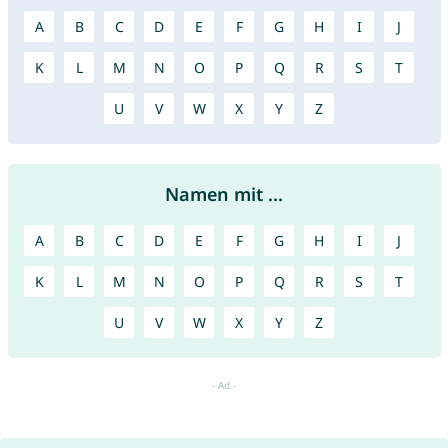
A
B
C
D
E
F
G
H
I
J
K
L
M
N
O
P
Q
R
S
T
U
V
W
X
Y
Z
Namen mit ...
A
B
C
D
E
F
G
H
I
J
K
L
M
N
O
P
Q
R
S
T
U
V
W
X
Y
Z