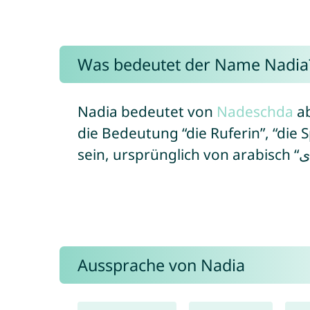
Was bedeutet der Name Nadia
Nadia bedeutet von
Nadeschda
ab
die Bedeutung “die Ruferin”, “die Sprecherin” od
Aussprache von Nadia