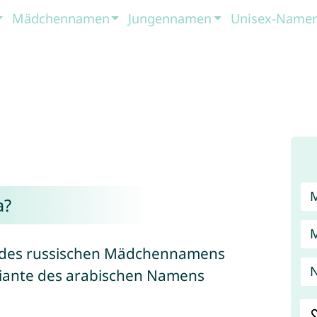
Mädchennamen
Jungennamen
Unisex-Name
a?
rm des russischen Mädchennamens
ariante des arabischen Namens