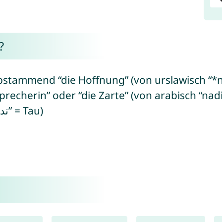
?
stammend “die Hoffnung” (von urslawisch “*n
er “die Zarte” (von arabisch “nadiya/نَدِيَ” = feucht/zart/empfin
sein, ursprünglich von arabisch “ندى” = Tau)