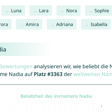
Luna
Lara
Nora
Sophie
rora
Amira
Adriana
Isabella
dia
r Bewertungen
analysieren wir, wie beliebt di
Name Nadia auf
Platz #3363
der
weltweiten Nam