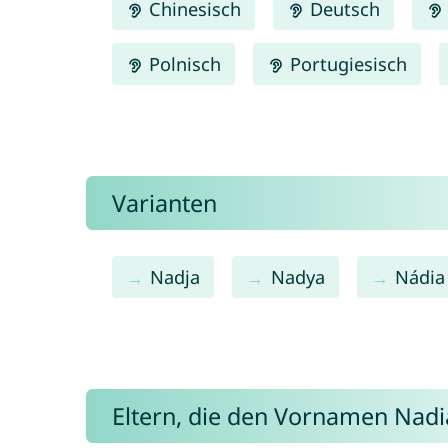
Chinesisch
Deutsch
Polnisch
Portugiesisch
Varianten
Nadja
Nadya
Nádia
Eltern, die den Vornamen Nad