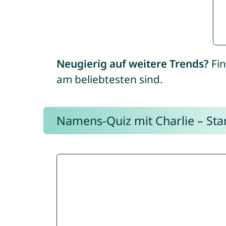
Neugierig auf weitere Trends?
Fin
am beliebtesten sind.
Namens-Quiz mit Charlie – Start