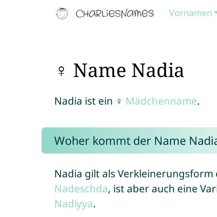
Vornamen
♀ Name Nadia
Nadia ist ein ♀
Mädchenname
.
Woher kommt der Name Nadi
Nadia gilt als Verkleinerungsfo
Nadeschda
, ist aber auch eine V
Nadiyya
.