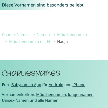
Diese Vornamen sind besonders beliebt
CharliesNames
Namen
Mädchennamen
Mädchennamen mit N
Nadja
Eure
Babynamen App
für
Android
und
iPhone
Vornamenlexikon:
Mädchennamen
,
Jungennamen
,
Unisex-Namen
und
alle Namen