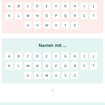
A
B
C
D
E
F
G
H
I
J
K
L
M
N
O
P
Q
R
S
T
U
V
W
X
Y
Z
Namen mit ...
A
B
C
D
E
F
G
H
I
J
K
L
M
N
O
P
Q
R
S
T
U
V
W
X
Y
Z