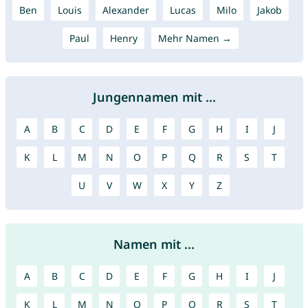
Ben
Louis
Alexander
Lucas
Milo
Jakob
Paul
Henry
Mehr Namen →
Jungennamen mit ...
A
B
C
D
E
F
G
H
I
J
K
L
M
N
O
P
Q
R
S
T
U
V
W
X
Y
Z
Namen mit ...
A
B
C
D
E
F
G
H
I
J
K
L
M
N
O
P
Q
R
S
T