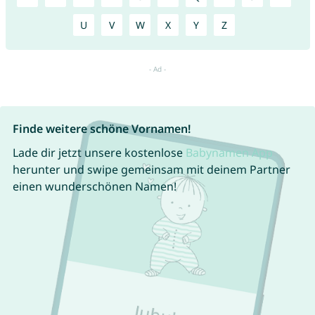
U
V
W
X
Y
Z
Finde weitere schöne Vornamen!
Lade dir jetzt unsere kostenlose
Babynamen App
herunter und swipe gemeinsam mit deinem Partner
einen wunderschönen Namen!