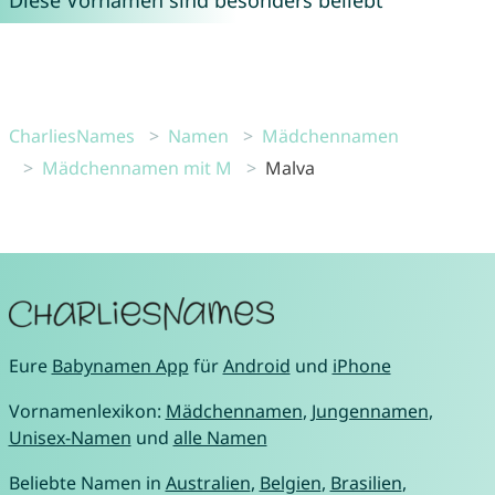
Diese Vornamen sind besonders beliebt
CharliesNames
Namen
Mädchennamen
Mädchennamen mit M
Malva
Eure
Babynamen App
für
Android
und
iPhone
Vornamenlexikon:
Mädchennamen
,
Jungennamen
,
Unisex-Namen
und
alle Namen
Beliebte Namen in
Australien
,
Belgien
,
Brasilien
,