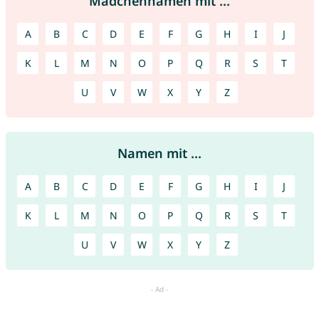
Mädchennamen mit ...
A
B
C
D
E
F
G
H
I
J
K
L
M
N
O
P
Q
R
S
T
U
V
W
X
Y
Z
Namen mit ...
A
B
C
D
E
F
G
H
I
J
K
L
M
N
O
P
Q
R
S
T
U
V
W
X
Y
Z