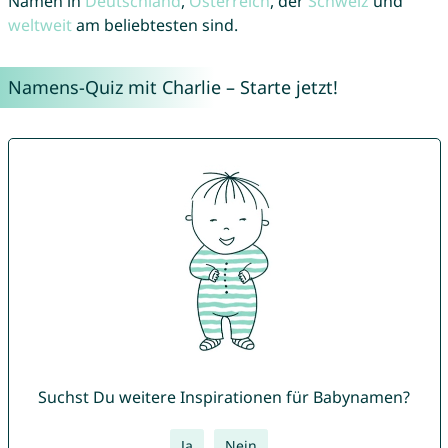
Namen in
Deutschland
,
Österreich
, der
Schweiz
und
weltweit
am beliebtesten sind.
Namens-Quiz mit Charlie – Starte jetzt!
Suchst Du weitere Inspirationen für Babynamen?
Ja
Nein