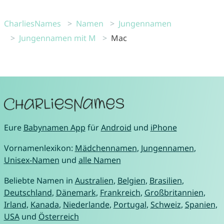
CharliesNames
Namen
Jungennamen
Jungennamen mit M
Mac
Eure
Babynamen App
für
Android
und
iPhone
Vornamenlexikon:
Mädchennamen
,
Jungennamen
,
Unisex-Namen
und
alle Namen
Beliebte Namen in
Australien
,
Belgien
,
Brasilien
,
Deutschland
,
Dänemark
,
Frankreich
,
Großbritannien
,
Irland
,
Kanada
,
Niederlande
,
Portugal
,
Schweiz
,
Spanien
,
USA
und
Österreich