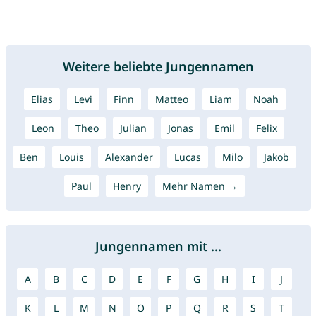
Weitere beliebte Jungennamen
Elias
Levi
Finn
Matteo
Liam
Noah
Leon
Theo
Julian
Jonas
Emil
Felix
Ben
Louis
Alexander
Lucas
Milo
Jakob
Paul
Henry
Mehr Namen →
Jungennamen mit ...
A
B
C
D
E
F
G
H
I
J
K
L
M
N
O
P
Q
R
S
T