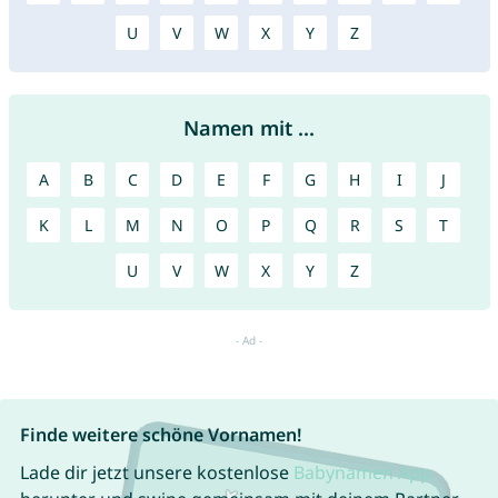
U
V
W
X
Y
Z
Namen mit ...
A
B
C
D
E
F
G
H
I
J
K
L
M
N
O
P
Q
R
S
T
U
V
W
X
Y
Z
Finde weitere schöne Vornamen!
Lade dir jetzt unsere kostenlose
Babynamen App