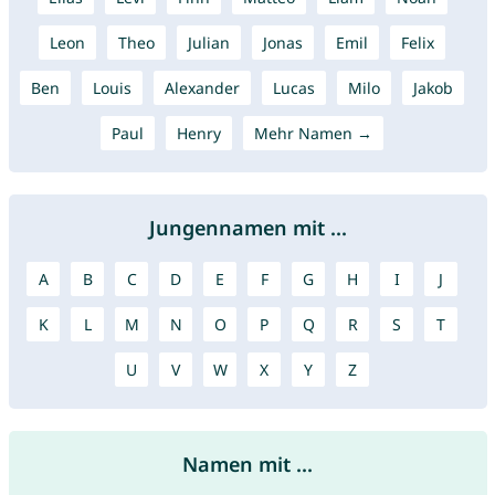
Leon
Theo
Julian
Jonas
Emil
Felix
Ben
Louis
Alexander
Lucas
Milo
Jakob
Paul
Henry
Mehr Namen →
Jungennamen mit ...
A
B
C
D
E
F
G
H
I
J
K
L
M
N
O
P
Q
R
S
T
U
V
W
X
Y
Z
Namen mit ...