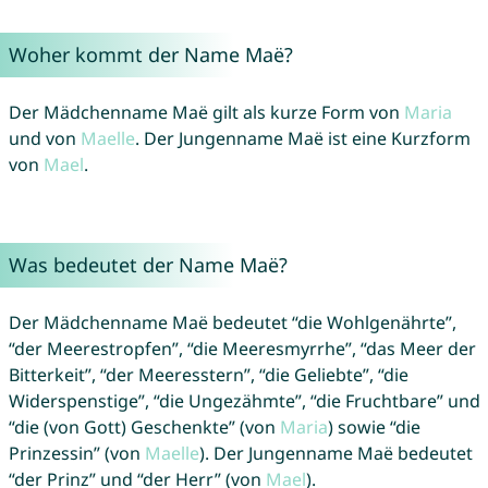
Woher kommt der Name Maë?
Der Mädchenname Maë gilt als kurze Form von
Maria
und von
Maelle
. Der Jungenname Maë ist eine Kurzform
von
Mael
.
Was bedeutet der Name Maë?
Der Mädchenname Maë bedeutet “die Wohlgenährte”,
“der Meerestropfen”, “die Meeresmyrrhe”, “das Meer der
Bitterkeit”, “der Meeresstern”, “die Geliebte”, “die
Widerspenstige”, “die Ungezähmte”, “die Fruchtbare” und
“die (von Gott) Geschenkte” (von
Maria
) sowie “die
Prinzessin” (von
Maelle
). Der Jungenname Maë bedeutet
“der Prinz” und “der Herr” (von
Mael
).