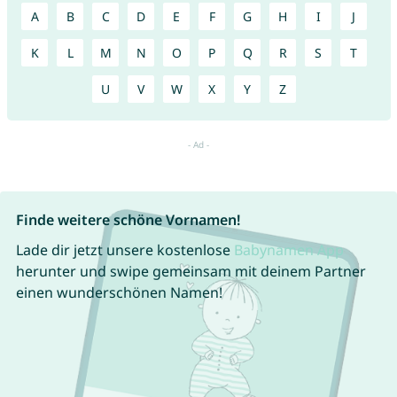
A
B
C
D
E
F
G
H
I
J
K
L
M
N
O
P
Q
R
S
T
U
V
W
X
Y
Z
Finde weitere schöne Vornamen!
Lade dir jetzt unsere kostenlose
Babynamen App
herunter und swipe gemeinsam mit deinem Partner
einen wunderschönen Namen!