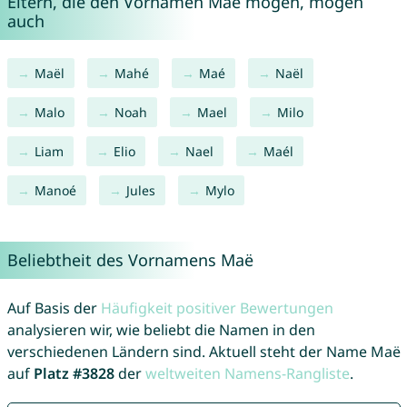
Eltern, die den Vornamen Maë mögen, mögen
auch
Maël
Mahé
Maé
Naël
Malo
Noah
Mael
Milo
Liam
Elio
Nael
Maél
Manoé
Jules
Mylo
Beliebtheit des Vornamens Maë
Auf Basis der
Häufigkeit positiver Bewertungen
analysieren wir, wie beliebt die Namen in den
verschiedenen Ländern sind. Aktuell steht der Name Maë
auf
Platz #3828
der
weltweiten Namens-Rangliste
.