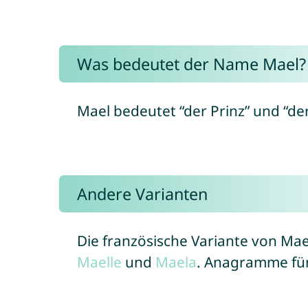
Was bedeutet der Name Mael?
Mael bedeutet “der Prinz” und “der 
Andere Varianten
Die französische Variante von Mae
Maelle
und
Maela
. Anagramme fü