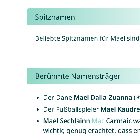
Spitznamen
Beliebte Spitznamen für Mael sind
Berühmte Namensträger
Der Däne
Mael Dalla-Zuanna
(✶
Der Fußballspieler
Mael Kaudre
Mael Sechlainn
Mac
Carmaic
wa
wichtig genug erachtet, dass e