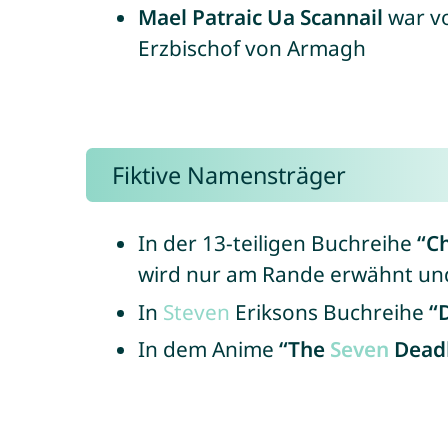
Mael Patraic Ua Scannail
war vo
Erzbischof von Armagh
Fiktive Namensträger
In der 13-teiligen Buchreihe
“C
wird nur am Rande erwähnt und 
In
Steven
Eriksons Buchreihe
“
In dem Anime
“The
Seven
Deadl