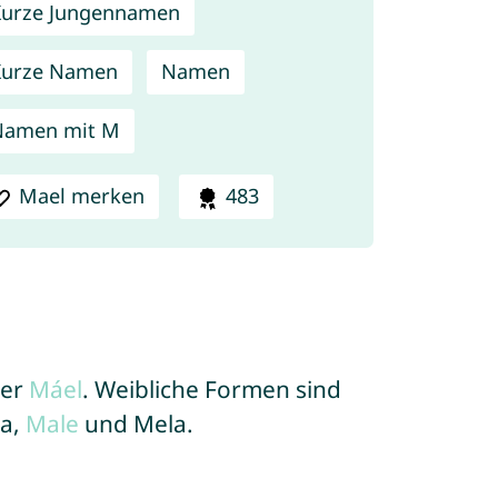
urze Jungennamen
Kurze Namen
Namen
Namen mit M
Mael merken
483
er
Máel
. Weibliche Formen sind
ma,
Male
und Mela.