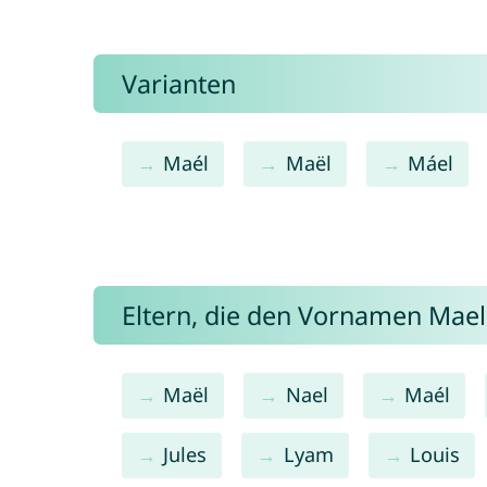
Varianten
Maél
Maël
Máel
Eltern, die den Vornamen Ma
Maël
Nael
Maél
Jules
Lyam
Louis