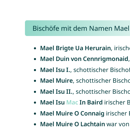
Bischöfe mit dem Namen Mael
Mael Brigte Ua Herurain
, iris
Mael Duin von Cennrigmonaid
Mael Isu I.
, schottischer Bisch
Mael Muire
, schottischer Bisc
Mael Isu II.
, schottischer Bisc
Mael Isu
Mac
In Baird
irischer B
Mael Muire O Connaig
irischer
Mael Muire O Lachtain
war von 