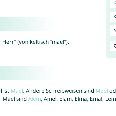
K
Herr” (von keltisch “mael”).
l ist
Maël
. Andere Schreibweisen sind
Maél
od
r Mael sind
Alem
, Amel, Elam, Elma, Emal, Le