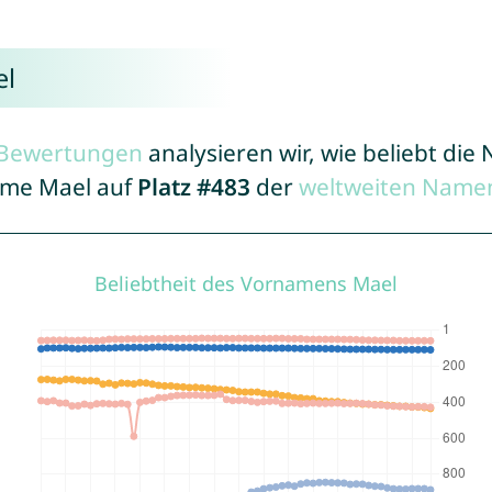
el
r Bewertungen
analysieren wir, wie beliebt di
Name Mael auf
Platz #483
der
weltweiten Namen