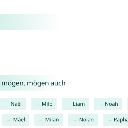
el mögen, mögen auch
Naël
Milo
Liam
Noah
Máel
Milan
Nolan
Rapha