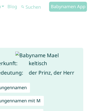
n
Blog
Babynamen App
rkunft:
keltisch
edeutung:
der Prinz, der Herr
Jungennamen
ungennamen mit M