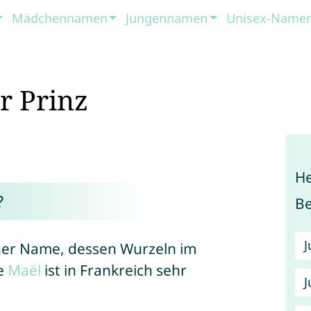
Mädchennamen
Jungennamen
Unisex-Name
r Prinz
He
?
B
cher Name, dessen Wurzeln im
se
Maël
ist in Frankreich sehr
J