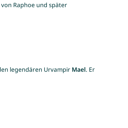
f von Raphoe und später
 den legendären Urvampir
Mael
. Er