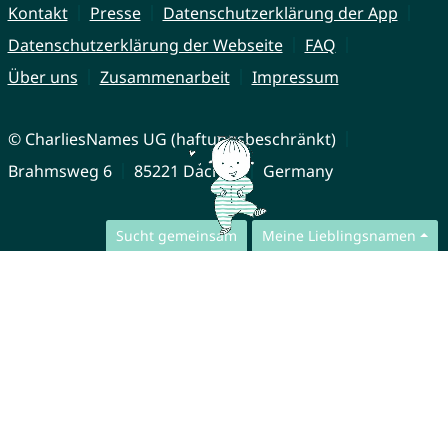
Kontakt
Presse
Datenschutzerklärung der App
Datenschutzerklärung der Webseite
FAQ
Über uns
Zusammenarbeit
Impressum
© CharliesNames UG (haftungsbeschränkt)
Brahmsweg 6
85221 Dachau
Germany
Sucht gemeinsam
Meine Lieblingsnamen