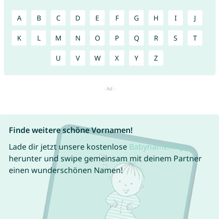
A
B
C
D
E
F
G
H
I
J
K
L
M
N
O
P
Q
R
S
T
U
V
W
X
Y
Z
Finde weitere schöne Vornamen!
Lade dir jetzt unsere kostenlose
Babynamen App
herunter und swipe gemeinsam mit deinem Partner
einen wunderschönen Namen!