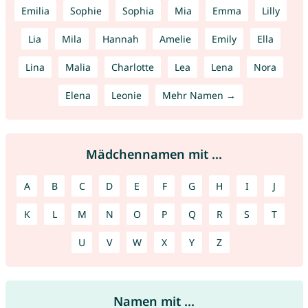
Emilia
Sophie
Sophia
Mia
Emma
Lilly
Lia
Mila
Hannah
Amelie
Emily
Ella
Lina
Malia
Charlotte
Lea
Lena
Nora
Elena
Leonie
Mehr Namen →
Mädchennamen mit ...
A
B
C
D
E
F
G
H
I
J
K
L
M
N
O
P
Q
R
S
T
U
V
W
X
Y
Z
Namen mit ...