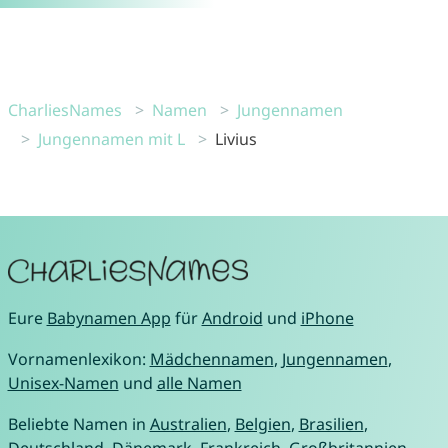
CharliesNames
Namen
Jungennamen
Jungennamen mit L
Livius
Eure
Babynamen App
für
Android
und
iPhone
Vornamenlexikon:
Mädchennamen
,
Jungennamen
,
Unisex-Namen
und
alle Namen
Beliebte Namen in
Australien
,
Belgien
,
Brasilien
,
Deutschland
,
Dänemark
,
Frankreich
,
Großbritannien
,