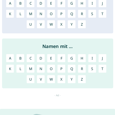
A
B
C
D
E
F
G
H
I
J
K
L
M
N
O
P
Q
R
S
T
U
V
W
X
Y
Z
Namen mit ...
A
B
C
D
E
F
G
H
I
J
K
L
M
N
O
P
Q
R
S
T
U
V
W
X
Y
Z