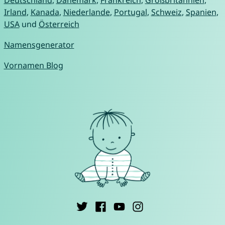
Irland
,
Kanada
,
Niederlande
,
Portugal
,
Schweiz
,
Spanien
,
USA
und
Österreich
Namensgenerator
Vornamen Blog